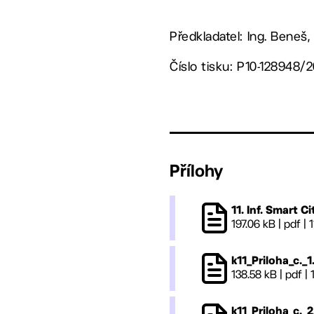
Předkladatel: Ing. Beneš,
Číslo tisku: P10-128948/
Přílohy
11. Inf. Smart Ci
197.06 kB
|
pdf
|
1
k11_Priloha_c._1
138.58 kB
|
pdf
|
k11_Priloha_c._2