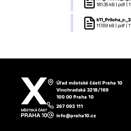
181.35 kB
|
pdf
|
1
k11_Priloha_c._3
117.69 kB
|
pdf
|
1
Úřad městské části Praha 10
Vinohradská 3218/169
100 00 Praha 10
267 093 111
info@praha10.cz