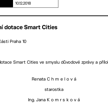
10.12.2018
í dotace Smart Cities
ásti Praha 10
 dotace Smart Cities ve smyslu důvodové zprávy a příl
Renata C h m e l o v á
starostka
Ing. Jana K o m r s k o v á