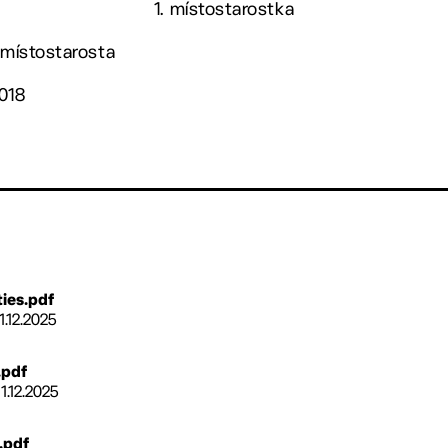
1. místostarostka
 místostarosta
2018
ties.pdf
1.12.2025
.pdf
11.12.2025
.pdf