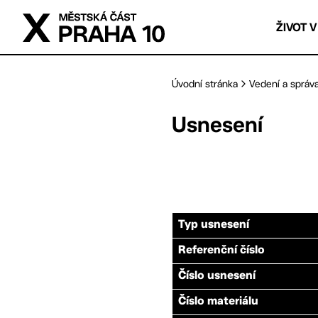
Přejít na hlavní obsah
ŽIVOT V
Úvodní stránka
Vedení a správ
Usnesení
Typ usnesení
Referenční číslo
Číslo usnesení
Číslo materiálu