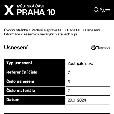
Přejít na hlavní obsah
Úvodní stránka
Vedení a správa MČ
Rada MČ
Usnesení
Informace o řešených havarijních stavech v pů...
Usnesení
Tisknout
Zastupitelstvo
Typ usnesení
7
Referenční číslo
6
Číslo usnesení
7
Číslo materiálu
29.01.2024
Datum