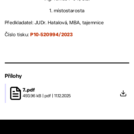
1. místostarosta
Předkladatel: JUDr. Hatalová, MBA, tajemnice
Číslo tisku:
P10-520994/2023
Přílohy
7..pdf
493.96 kB
|
pdf
|
11.12.2025