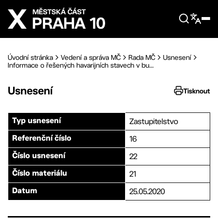
Přejít na hlavní obsah
Úvodní stránka
Vedení a správa MČ
Rada MČ
Usnesení
Informace o řešených havarijních stavech v bu...
Usnesení
Tisknout
Zastupitelstvo
Typ usnesení
16
Referenční číslo
22
Číslo usnesení
21
Číslo materiálu
25.05.2020
Datum