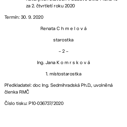
za 2. čtvrtletí roku 2020
Termín: 30. 9. 2020
Renata C h m e l o v á
starostka
– 2 –
Ing. Jana K o m r s k o v á
1. místostarostka
Předkladatel: doc Ing. Sedmihradská Ph.D., uvolněná
členka RMČ
Číslo tisku: P10-036737/2020