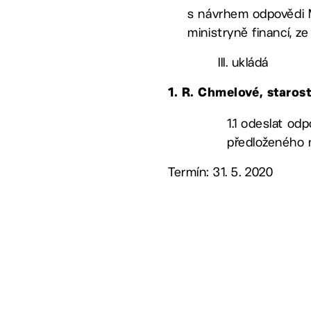
s návrhem odpovědi M
ministryně financí, z
III. ukládá
1. R. Chmelové, staros
1.1 odeslat odp
předloženého 
Termín: 31. 5. 2020