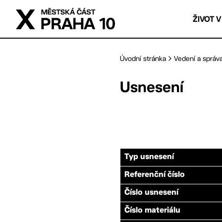
Přejít na hlavní obsah
ŽIVOT V
Úvodní stránka
Vedení a správ
Usnesení
Typ usnesení
Referenční číslo
Číslo usnesení
Číslo materiálu