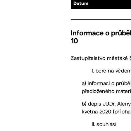
Datum
Informace o průbě
10
Zastupitelstvo městské č
I. bere na vědom
a) informaci o průbě
předloženého materi
b) dopis JUDr. Aleny
května 2020 (příloha
II. souhlasí