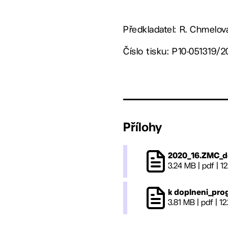
Předkladatel: R. Chmelov
Číslo tisku: P10-051319/
Přílohy
2020_16.ZMC_d
3.24 MB
|
pdf
|
12
k doplneni_pro
3.81 MB
|
pdf
|
12