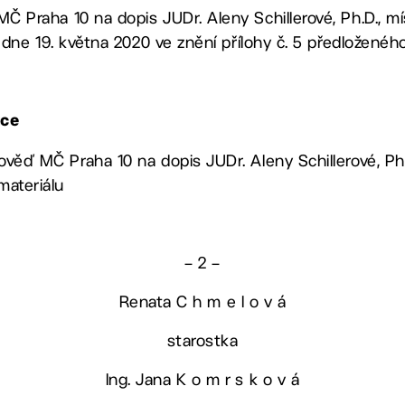
Č Praha 10 na dopis JUDr. Aleny Schillerové, Ph.D., m
e dne 19. května 2020 ve znění přílohy č. 5 předloženéh
tce
ověď MČ Praha 10 na dopis JUDr. Aleny Schillerové, Ph.D
materiálu
– 2 –
Renata C h m e l o v á
starostka
Ing. Jana K o m r s k o v á