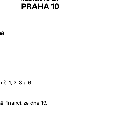
ha
č. 1, 2, 3 a 6
ě financí, ze dne 19.