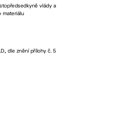
ístopředsedkyně vlády a
o materiálu
., dle znění přílohy č. 5