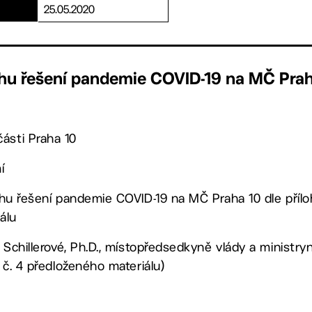
25.05.2020
hu řešení pandemie COVID-19 na MČ Pra
ásti Praha 10
í
hu řešení pandemie COVID-19 na MČ Praha 10 dle příloh 
álu
 Schillerové, Ph.D., místopředsedkyně vlády a ministryn
 č. 4 předloženého materiálu)