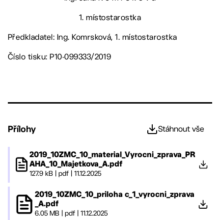
1. místostarostka
Předkladatel: Ing. Komrsková, 1. místostarostka
Číslo tisku: P10-099333/2019
Přílohy
Stáhnout vše
2019_10ZMC_10_material_Vyrocni_zprava_PR
AHA_10_Majetkova_A.pdf
127.9 kB
|
pdf
|
11.12.2025
2019_10ZMC_10_priloha c_1_vyrocni_zprava
_A.pdf
6.05 MB
|
pdf
|
11.12.2025