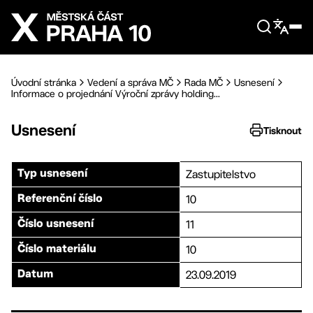
Přejít na hlavní obsah
Úvodní stránka
Vedení a správa MČ
Rada MČ
Usnesení
Informace o projednání Výroční zprávy holding...
Usnesení
Tisknout
Zastupitelstvo
Typ usnesení
10
Referenční číslo
11
Číslo usnesení
10
Číslo materiálu
23.09.2019
Datum