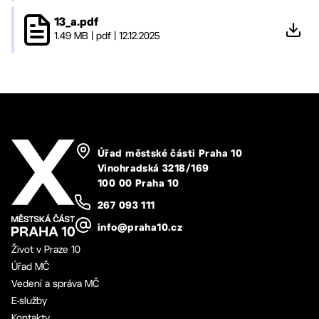
13_a.pdf
1.49 MB
|
pdf
|
12.12.2025
Úřad městské části Praha 10
Vinohradská 3218/169
100 00 Praha 10
267 093 111
info@praha10.cz
Život v Praze 10
Úřad MČ
Vedení a správa MČ
E-služby
Kontakty