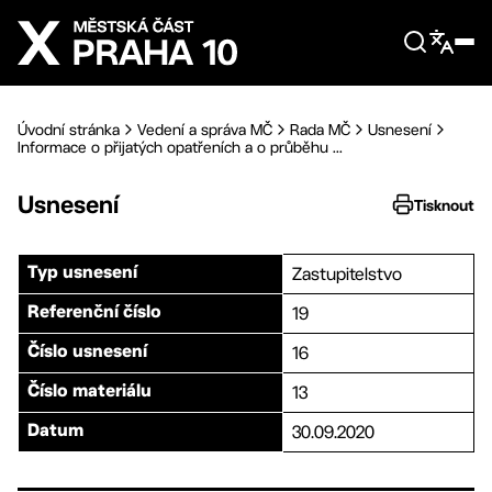
Přejít na hlavní obsah
Úvodní stránka
Vedení a správa MČ
Rada MČ
Usnesení
Informace o přijatých opatřeních a o průběhu ...
Usnesení
Tisknout
Zastupitelstvo
Typ usnesení
19
Referenční číslo
16
Číslo usnesení
13
Číslo materiálu
30.09.2020
Datum