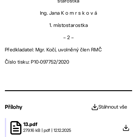
starostka
Ing. Jana K o m r s k o v á
1. místostarostka
– 2 –
Předkladatel: Mgr. Kočí, uvolněný člen RMČ
Číslo tisku: P10-097752/2020
Přílohy
Stáhnout vše
13.pdf
279.16 kB
|
pdf
|
12.12.2025