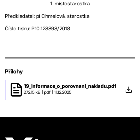
1. místostarostka
Předkladatel: pí Chmelová, starostka
Číslo tisku: P10-128898/2018
Přílohy
19_informace_o_porovnani_nakladu.pdf
272.15 kB
|
pdf
|
11.12.2025