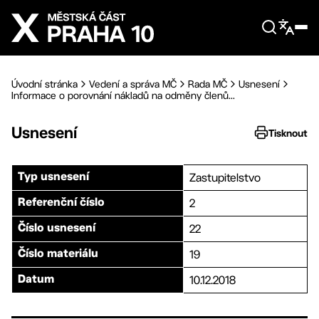
Přejít na hlavní obsah
Úvodní stránka
Vedení a správa MČ
Rada MČ
Usnesení
Informace o porovnání nákladů na odměny členů...
Usnesení
Tisknout
Zastupitelstvo
Typ usnesení
2
Referenční číslo
22
Číslo usnesení
19
Číslo materiálu
10.12.2018
Datum