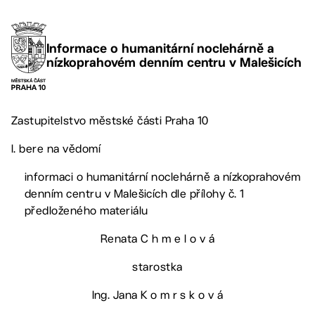
Informace o humanitární noclehárně a
nízkoprahovém denním centru v Malešicích
Zastupitelstvo městské části Praha 10
I. bere na vědomí
informaci o humanitární noclehárně a nízkoprahovém
denním centru v Malešicích dle přílohy č. 1
předloženého materiálu
Renata C h m e l o v á
starostka
Ing. Jana K o m r s k o v á