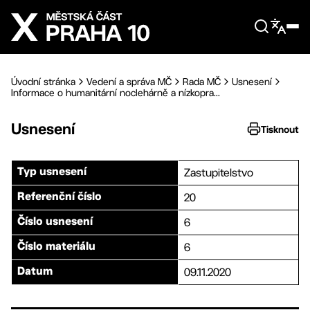
Přejít na hlavní obsah
Úvodní stránka
Vedení a správa MČ
Rada MČ
Usnesení
Informace o humanitární noclehárně a nízkopra...
Usnesení
Tisknout
Zastupitelstvo
Typ usnesení
20
Referenční číslo
6
Číslo usnesení
6
Číslo materiálu
09.11.2020
Datum