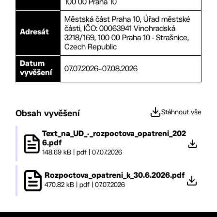
100 00 Praha 10
Městská část Praha 10, Úřad městské
části, IČO: 00063941 Vinohradská
Adresát
3218/169, 100 00 Praha 10 - Strašnice,
Czech Republic
Datum
07.07.2026
–
07.08.2026
vyvěšení
Obsah vyvěšení
Stáhnout vše
Text_na_UD_-_rozpoctova_opatreni_202
6.pdf
148.69 kB
|
pdf
|
07.07.2026
Rozpoctova_opatreni_k_30.6.2026.pdf
470.82 kB
|
pdf
|
07.07.2026