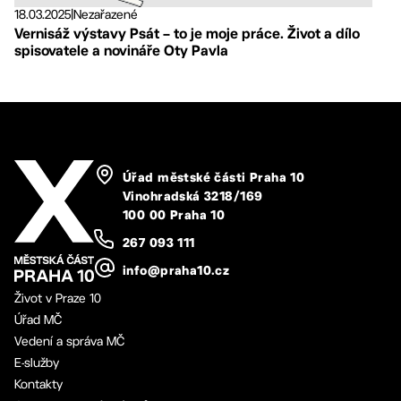
18.03.2025
|
Nezařazené
Vernisáž výstavy Psát – to je moje práce. Život a dílo
spisovatele a novináře Oty Pavla
Úřad městské části Praha 10
Vinohradská 3218/169
100 00 Praha 10
267 093 111
info@praha10.cz
Život v Praze 10
Úřad MČ
Vedení a správa MČ
E-služby
Kontakty