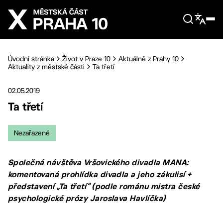
Přejít na hlavní obsah
Úvodní stránka
Život v Praze 10
Aktuálně z Prahy 10
Aktuality z městské části
Ta třetí
02.05.2019
Ta třetí
Nezařazené
Společná návštěva Vršovického divadla MANA:
komentovaná prohlídka divadla a jeho zákulisí +
představení „Ta třetí“ (podle románu mistra české
psychologické prózy Jaroslava Havlíčka)