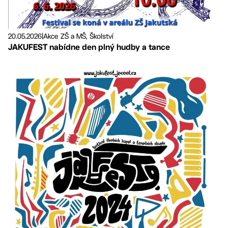
20.05.2026
|
Akce ZŠ a MŠ, Školství
JAKUFEST nabídne den plný hudby a tance