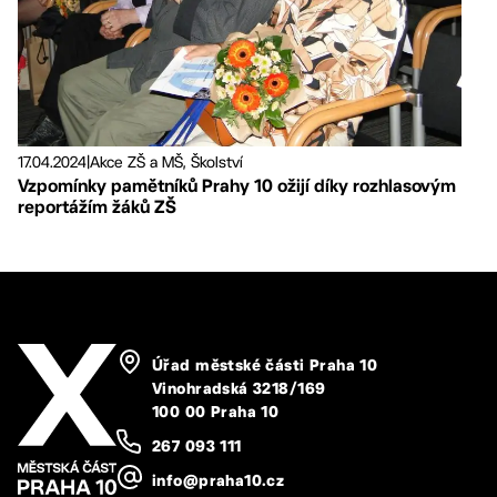
17.04.2024
|
Akce ZŠ a MŠ, Školství
Vzpomínky pamětníků Prahy 10 ožijí díky rozhlasovým
reportážím žáků ZŠ
Úřad městské části Praha 10
Vinohradská 3218/169
100 00 Praha 10
267 093 111
info@praha10.cz