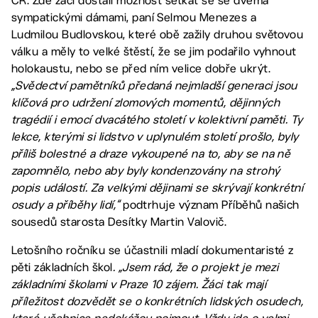
ČR. Zde žáci dostali možnost setkat se se dvěma
sympatickými dámami, paní Selmou Menezes a
Ludmilou Budlovskou, které obě zažily druhou světovou
válku a měly to velké štěstí, že se jim podařilo vyhnout
holokaustu, nebo se před ním velice dobře ukrýt.
„Svědectví pamětníků předaná nejmladší generaci jsou
klíčová pro udržení zlomových momentů, dějinných
tragédií i emocí dvacátého století v kolektivní paměti. Ty
lekce, kterými si lidstvo v uplynulém století prošlo, byly
příliš bolestné a draze vykoupené na to, aby se na ně
zapomnělo, nebo aby byly kondenzovány na strohý
popis událostí. Za velkými dějinami se skrývají konkrétní
osudy a příběhy lidí,“
podtrhuje význam Příběhů našich
sousedů starosta Desítky Martin Valovič.
Letošního ročníku se účastnili mladí dokumentaristé z
pěti základních škol
. „Jsem rád, že o projekt je mezi
základními školami v Praze 10 zájem. Žáci tak mají
příležitost dozvědět se o konkrétních lidských osudech,