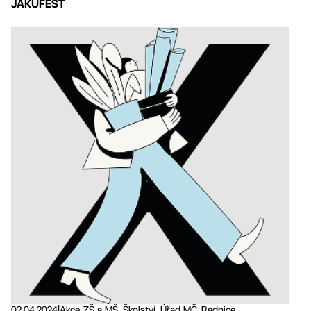
JAKUFEST
02.04.2024
|
Akce ZŠ a MŠ, Školství, Úřad MČ, Radnice