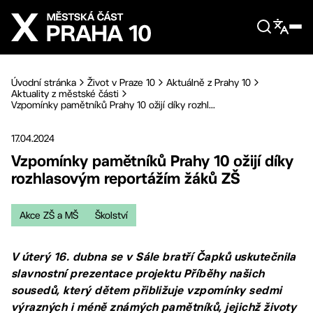
Přejít na hlavní obsah
Úvodní stránka
Život v Praze 10
Aktuálně z Prahy 10
Aktuality z městské části
Vzpomínky pamětníků Prahy 10 ožijí díky rozhl...
17.04.2024
Vzpomínky pamětníků Prahy 10 ožijí díky
rozhlasovým reportážím žáků ZŠ
Akce ZŠ a MŠ
Školství
V úterý 16. dubna se v Sále bratří Čapků uskutečnila
slavnostní prezentace projektu Příběhy našich
sousedů, který dětem přibližuje vzpomínky sedmi
výrazných i méně známých pamětníků, jejichž životy