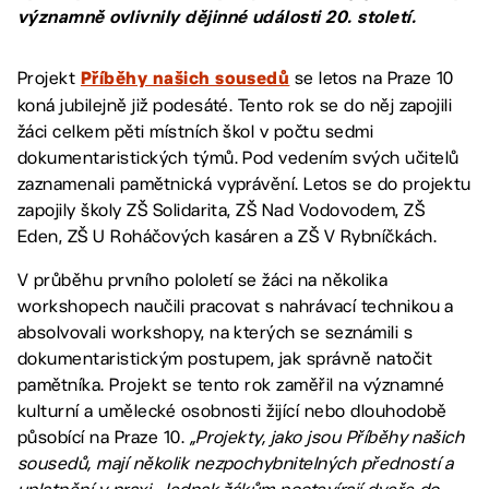
významně ovlivnily dějinné události 20. století.
Projekt
se letos na Praze 10
Příběhy našich sousedů
koná jubilejně již podesáté. Tento rok se do něj zapojili
žáci celkem pěti místních škol v počtu sedmi
dokumentaristických týmů. Pod vedením svých učitelů
zaznamenali pamětnická vyprávění. Letos se do projektu
zapojily školy ZŠ Solidarita, ZŠ Nad Vodovodem, ZŠ
Eden, ZŠ U Roháčových kasáren a ZŠ V Rybníčkách.
V průběhu prvního pololetí se žáci na několika
workshopech naučili pracovat s nahrávací technikou a
absolvovali workshopy, na kterých se seznámili s
dokumentaristickým postupem, jak správně natočit
pamětníka. Projekt se tento rok zaměřil na významné
kulturní a umělecké osobnosti žijící nebo dlouhodobě
působící na Praze 10.
„Projekty, jako jsou Příběhy našich
sousedů, mají několik nezpochybnitelných předností a