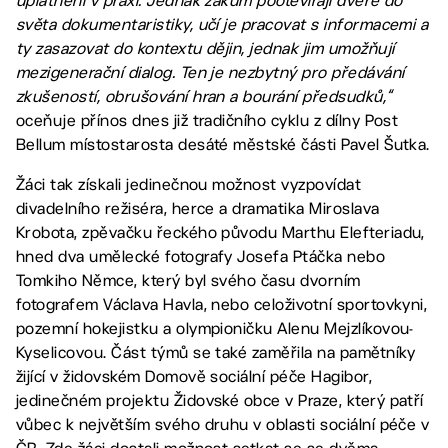
uplatnění v praxi. Jednak žákům pootevírají dveře do
světa dokumentaristiky, učí je pracovat s informacemi a
ty zasazovat do kontextu dějin, jednak jim umožňují
mezigenerační dialog. Ten je nezbytný pro předávání
zkušeností, obrušování hran a bourání předsudků,“
oceňuje přínos dnes již tradičního cyklu z dílny Post
Bellum místostarosta desáté městské části Pavel Šutka.
Žáci tak získali jedinečnou možnost vyzpovídat
divadelního režiséra, herce a dramatika Miroslava
Krobota, zpěvačku řeckého původu Marthu Elefteriadu,
hned dva umělecké fotografy Josefa Ptáčka nebo
Tomkiho Němce, který byl svého času dvorním
fotografem Václava Havla, nebo celoživotní sportovkyni,
pozemní hokejistku a olympioničku Alenu Mejzlíkovou-
Kyselicovou. Část týmů se také zaměřila na pamětníky
žijící v židovském Domově sociální péče Hagibor,
jedinečném projektu Židovské obce v Praze, který patří
vůbec k největším svého druhu v oblasti sociální péče v