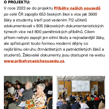
O PROJEKTU:
V roce 2023 se do projektu
Příběhy našich sousedů
po celé ČR zapojilo 653 českých škol s více jak 3600
žáky a studenty, kteří pod vedením 712 učitelů
zdokumentovali v 805 žákovských dokumentaristických
týmech více než 800 pamětnických příběhů. Cílem
přitom nebylo zapojit jen elitní školy a nejnadanější žáky,
ale zpřístupnit touto formou moderní dějiny co
nejširšímu okruhu čtrnáctiletých a patnáctiletých žáků a
studentů. Žákovské dokumenty jsou dostupné na webu
.
www.pribehynasichsousedu.cz