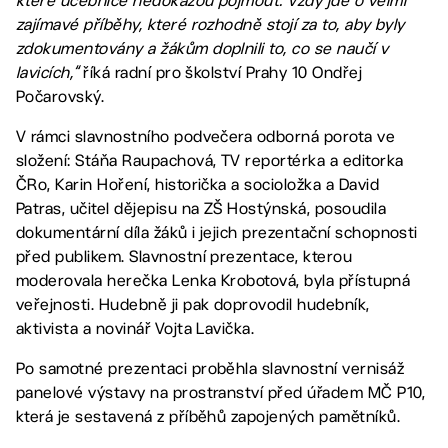
které učebnice nedokážou pojmout. Vždy jde o velmi
zajímavé příběhy, které rozhodně stojí za to, aby byly
zdokumentovány a žákům doplnili to, co se naučí v
lavicích,“
říká radní pro školství Prahy 10 Ondřej
Počarovský.
V rámci slavnostního podvečera odborná porota ve
složení: Stáňa Raupachová, TV reportérka a editorka
ČRo, Karin Hoření, historička a socioložka a David
Patras, učitel dějepisu na ZŠ Hostýnská, posoudila
dokumentární díla žáků i jejich prezentační schopnosti
před publikem. Slavnostní prezentace, kterou
moderovala herečka Lenka Krobotová, byla přístupná
veřejnosti. Hudebně ji pak doprovodil hudebník,
aktivista a novinář Vojta Lavička.
Po samotné prezentaci proběhla slavnostní vernisáž
panelové výstavy na prostranství před úřadem MČ P10,
která je sestavená z příběhů zapojených pamětníků.