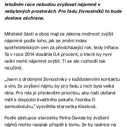
letošním roce nebudou zvyšovat nájemné v
nebytových prostorách. Pro řadu živnostníků to bude
doslova záchrana.
Městské části a obce mají ze zákona možnost zvýšit
nájemné podle toho, jak se změní index
spotřebitelských cen za předcházející rok, tedy inflace.
Ta v roce 2014 dosáhla 0,4 procent, o které by nyní
radní mohli nájemné zvýšit. Ti se ale rozhodli tak
neučinit.
„Jsem s drobnými živnostníky v každodenním kontaktu
a vím, že zvýšení nájmu by pro řadu z nich byla velká
rána. Pro nás je především prioritou, aby naši občané
měli k dispozici kvalitního pekaře, řezníka či
samoobsluhu,“ vysvětlila starostka Kleslová.
Podle zástupce starostky Petra Davida by zvýšení
nájmů mohlo naopak přispět k tomu, že by radnice na