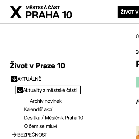
Přejít na hlavní obsah
ŽIVOT V
Ú
2
Život v Praze 10
AKTUÁLNĚ
Přejít na hlavní obsah
Aktuality z městské části
Archiv novinek
P
Kalendář akcí
Desítka / Měsíčník Praha 10
O čem se mluví
BEZPEČNOST