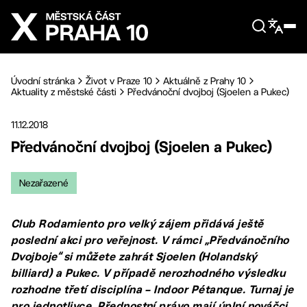
Přejít na hlavní obsah
Úvodní stránka
Život v Praze 10
Aktuálně z Prahy 10
Aktuality z městské části
Předvánoční dvojboj (Sjoelen a Pukec)
11.12.2018
Předvánoční dvojboj (Sjoelen a Pukec)
Nezařazené
Club Rodamiento pro velký zájem přidává ještě
poslední akci pro veřejnost. V rámci „Předvánočního
Dvojboje“ si můžete zahrát Sjoelen (Holandský
billiard) a Pukec. V případě nerozhodného výsledku
rozhodne třetí disciplína – Indoor Pétanque. Turnaj je
pro jednotlivce. Přednostní právo mají úplní nováčci.