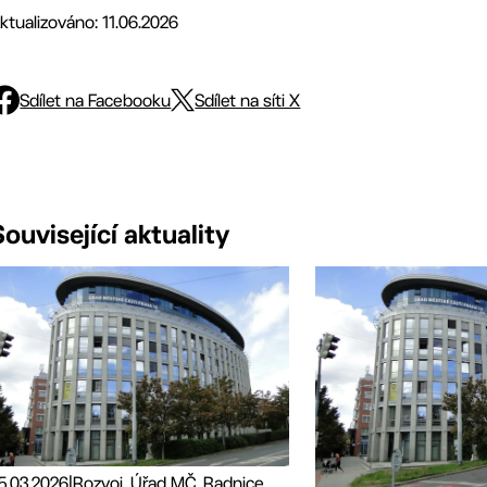
ktualizováno: 11.06.2026
Sdílet na Facebooku
Sdílet na síti X
Související aktuality
5.03.2026
|
Rozvoj, Úřad MČ, Radnice, Volené orgány