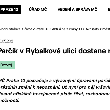
 PRAZE 10
ÚŘAD MČ
VEDENÍ A SPRÁVA MČ
vodní stránka
Život v Praze 10
Aktuálně z Prahy 10
Aktuality z měst
9.05.2021
Parčík v Rybalkově ulici dostan
Rozvoj
Č Praha 10 pokračuje s výraznými úpravami parčík
rázdnin změní k nepoznání. Už nyní pro něj vršovi
osud oficiálně bezejmenné ploše říkat, rozhodnou
možností.