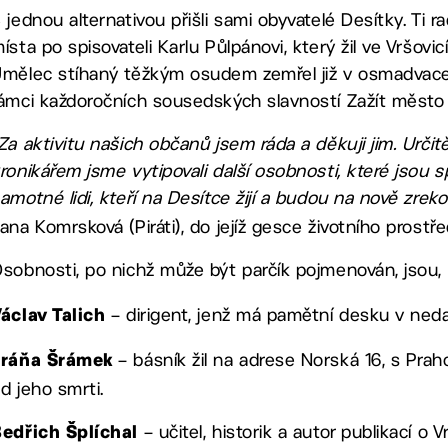
 jednou alternativou přišli sami obyvatelé Desítky. Ti r
ísta po spisovateli Karlu Půlpánovi, který žil ve Vršov
mělec stíhaný těžkým osudem zemřel již v osmadvaceti
ámci každoročních sousedských slavností Zažít město j
Za aktivitu našich občanů jsem ráda a děkuji jim. Urči
ronikářem jsme vytipovali další osobnosti, které jsou 
amotné lidi, kteří na Desítce žijí a budou na nově zre
ana Komrsková (Piráti), do jejíž gesce životního prostřed
sobnosti, po nichž může být parčík pojmenován, jsou
– dirigent, jenž má pamětní desku v neda
áclav Talich
– básník žil na adrese Norská 16, s Praho
Fráňa Šrámek
d jeho smrti.
– učitel, historik a autor publikací o
edřich Šplíchal