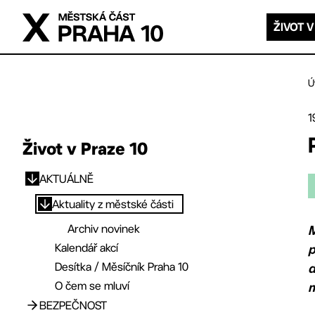
Přejít na hlavní obsah
ŽIVOT V
Ú
1
Život v Praze 10
AKTUÁLNĚ
Přejít na hlavní obsah
Aktuality z městské části
Archiv novinek
M
Kalendář akcí
p
Desítka / Měsíčník Praha 10
d
O čem se mluví
BEZPEČNOST