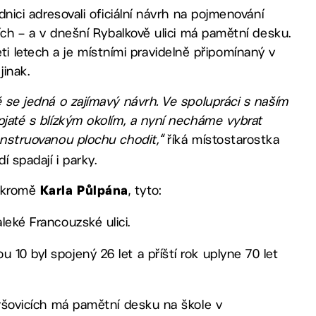
adnici adresovali oficiální návrh na pojmenování
icích – a v dnešní Rybalkově ulici má pamětní desku.
 letech a je místními pravidelně připomínaný v
inak.
tě se jedná o zajímavý návrh. Ve spolupráci s naším
spjaté s blízkým okolím, a nyní necháme vybrat
konstruovanou plochu chodit,“
říká místostarostka
í spadají i parky.
, kromě
, tyto:
Karla Půlpána
leké Francouzské ulici.
u 10 byl spojený 26 let a příští rok uplyne 70 let
 Vršovicích má pamětní desku na škole v