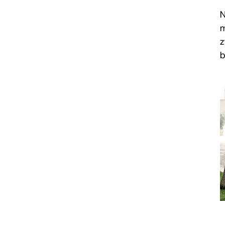
N
m
z
b