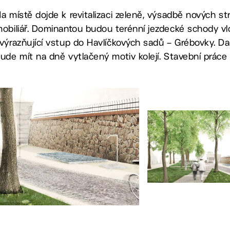
a místě dojde k revitalizaci zeleně, výsadbě nových s
obiliář. Dominantou budou terénní jezdecké schody vlo
výrazňující vstup do Havlíčkových sadů – Grébovky. Da
ude mít na dně vytlačený motiv kolejí. Stavební práce 