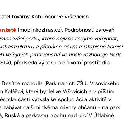
tel továrny Koh-i-noor ve Vršovicích.
(mobilnirozhlas.cz). Podrobnosti zároveň
anketě
jmenování parku, které nejvíce zaujme veřejnost,
 infrastrukturu a předáme návrh místopisné komisi
h veřejných prostranství ve finále rozhoduje Rada
TA), předseda Výboru pro životní prostředí a
Desítce rozhodla (Park naproti ZŠ U Vršovického
 Kolářovi, který bydlel ve Vršovicích a v příštím
stské části vyzvala ke spolupráci a aktivitě v
de zabývat dalšími dvěma návrhy občanů – na park
, Ruská a parkovou plochu nad ulicí V Úžlabině.