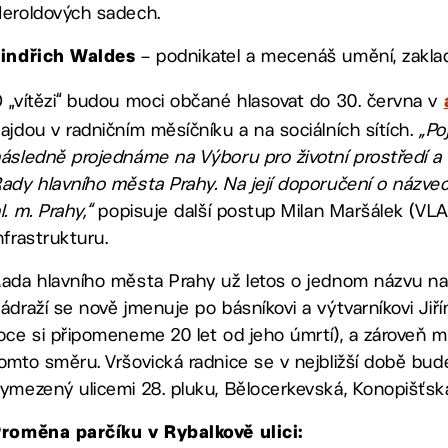
eroldových sadech.
– podnikatel a mecenáš umění, zaklada
Jindřich Waldes
 „vítězi“ budou moci občané hlasovat do 30. června v
ajdou v radničním měsíčníku a na sociálních sítích.
„Po
ásledně projednáme na Výboru pro životní prostředí a
ady hlavního města Prahy. Na její doporučení o názvec
l. m. Prahy,“
popisuje další postup Milan Maršálek (VLAS
nfrastrukturu.
ada hlavního města Prahy už letos o jednom názvu na 
ádraží se nově jmenuje po básníkovi a výtvarníkovi Jiřím
oce si připomeneme 20 let od jeho úmrtí), a zároveň mě
omto směru. Vršovická radnice se v nejbližší době bu
ymezený ulicemi 28. pluku, Bělocerkevská, Konopišťská
roměna parčíku v Rybalkově ulici: