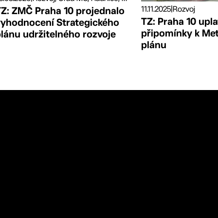
11.11.2025
|
Rozvoj
TZ: ZMČ Praha 10 projednalo
TZ: Praha 10 upla
vyhodnocení Strategického
připomínky k Me
lánu udržitelného rozvoje
plánu