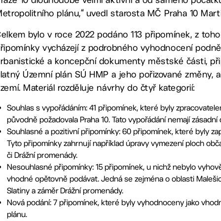
etropolitního plánu,“ uvedl starosta MČ Praha 10 Marti
elkem bylo v roce 2022 podáno 113 připomínek, z toh
řipomínky vycházejí z podrobného vyhodnocení podnět
rbanistické a koncepční dokumenty městské části, připr
latný Územní plán SÚ HMP a jeho pořizované změny, a v
zemí. Materiál rozděluje návrhy do čtyř kategorií:
Souhlas s vypořádáním: 41 připomínek, které byly zpracovatel
původně požadovala Praha 10. Tato vypořádání nemají zásadní 
Souhlasné a pozitivní připomínky: 60 připomínek, které byly z
Tyto připomínky zahrnují například úpravy vymezení ploch obča
či Drážní promenády.
Nesouhlasné připomínky: 15 připomínek, u nichž nebylo vyhověn
vhodné opětovně podávat. Jedná se zejména o oblasti Malešic
Slatiny a záměr Drážní promenády.
Nová podání: 7 připomínek, které byly vyhodnoceny jako vhodn
plánu.