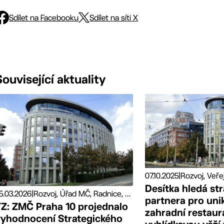
Sdílet na Facebooku
Sdílet na síti X
Související aktuality
07.10.2025
|
Rozvoj, Veře
Desítka hledá st
5.03.2026
|
Rozvoj, Úřad MČ, Radnice, Volené orgány
partnera pro unik
TZ: ZMČ Praha 10 projednalo
zahradní restaur
vyhodnocení Strategického