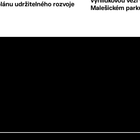
vyhlídkovou věží 
lánu udržitelného rozvoje
Malešickém park