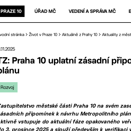
 PRAZE 10
ÚŘAD MČ
VEDENÍ A SPRÁVA MČ
vodní stránka
Život v Praze 10
Aktuálně z Prahy 10
Aktuality z měst
1.11.2025
TZ: Praha 10 uplatní zásadní při
plánu
Rozvoj
Zastupitelstvo městské části Praha 10 na svém zase
ásadních připomínek k návrhu Metropolitního plán
ktivně vstupuje do aktuální fáze opakovaného veře
o 3. prosince 2025 a slouží především k verifikac