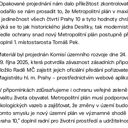
Opakované projednání nám dalo příležitost zkontrolova
odařilo se nám prosadit to, že Metropolitní plán v max
 jedinečnost všech čtvrtí Prahy 10 a tyto hodnoty chrán
ýká se to jak historického jádra Desítky, tak modernist
edle ochrany snad nový Metropolitní plán postupně při
oplnil 1. místostarosta Tomáš Pek.
ateriál byl projednán Komisí územního rozvoje dne 24
9. října 2025, která potvrdila závaznost zásadních při
ložilo Radě MČ zajistit jejich oficiální předání pořizov
agistrátu hl. m. Prahy – prostřednictvím webové aplik
V připomínkách zdůrazňujeme i ochranu veřejné zeleně 
valitu života obyvatel. Metropolitní plán musí podporo
kologických vazeb a zajišťovat, že změny v území budou
omto smyslu je nový územní plán ve významné shodě s 
raha 10,“ doplnil radní pro životní prostředí a udržitel