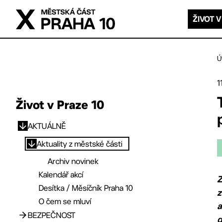
Přejít na hlavní obsah
ŽIVOT V
Ú
1
Život v Praze 10
AKTUÁLNĚ
Přejít na hlavní obsah
Aktuality z městské části
Archiv novinek
Kalendář akcí
​
Desítka / Měsíčník Praha 10
z
O čem se mluví
a
BEZPEČNOST
d