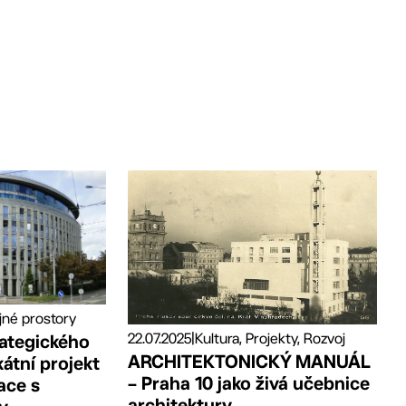
jné prostory
22.07.2025
|
Kultura, Projekty, Rozvoj
rategického
ARCHITEKTONICKÝ MANUÁL
átní projekt
– Praha 10 jako živá učebnice
ace s
architektury