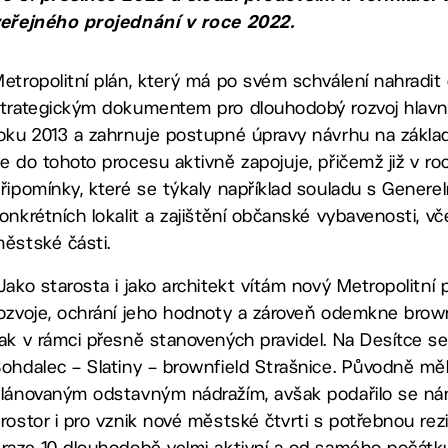
eřejného projednání v roce 2022.
etropolitní plán, který má po svém schválení nahradit
trategickým dokumentem pro dlouhodobý rozvoj hlavní
oku 2013 a zahrnuje postupné úpravy návrhu na základ
e do tohoto procesu aktivně zapojuje, přičemž již v r
řipomínky, které se týkaly například souladu s Generel
onkrétních lokalit a zajištění občanské vybavenosti, vč
ěstské části.
Jako starosta i jako architekt vítám nový Metropolitní
ozvoje, ochrání jeho hodnoty a zároveň odemkne brown
ak v rámci přesně stanovených pravidel. Na Desítce se
ohdalec – Slatiny – brownfield Strašnice. Původně měl
lánovaným odstavným nádražím, avšak podařilo se ná
rostor i pro vznik nové městské čtvrti s potřebnou rez
raze 10 dlouhodobě velmi aktivní a od samého počátku