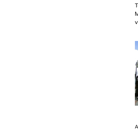
T
M
v
A