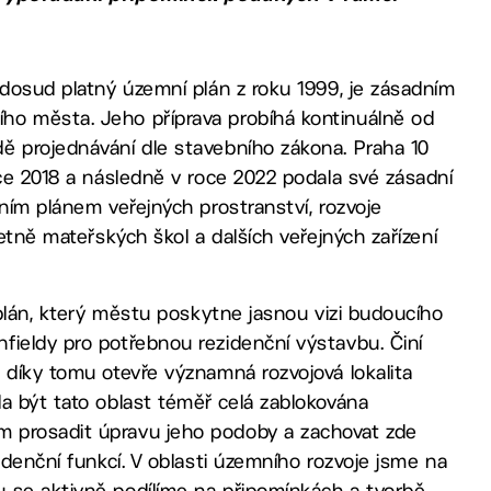
 dosud platný územní plán z roku 1999, je zásadním
ho města. Jeho příprava probíhá kontinuálně od
ě projednávání dle stavebního zákona. Praha 10
oce 2018 a následně v roce 2022 podala své zásadní
ním plánem veřejných prostranství, rozvoje
etně mateřských škol a dalších veřejných zařízení
 plán, který městu poskytne jasnou vizi budoucího
fieldy pro potřebnou rezidenční výstavbu. Činí
 díky tomu otevře významná rozvojová lokalita
a být tato oblast téměř celá zablokována
m prosadit úpravu jeho podoby a zachovat zde
idenční funkcí. V oblasti územního rozvoje jsme na
 se aktivně podílíme na připomínkách a tvorbě