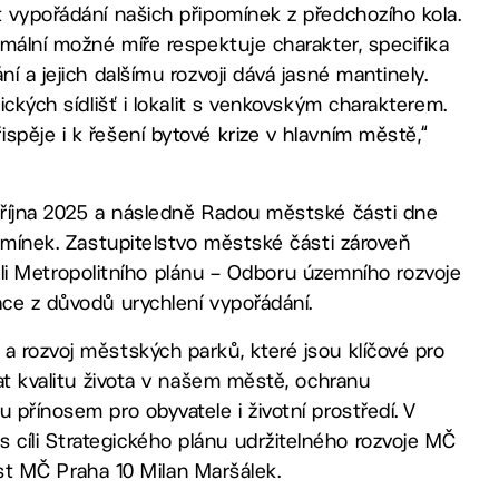
t vypořádání našich připomínek z předchozího kola.
imální možné míře respektuje charakter, specifika
í a jejich dalšímu rozvoji dává jasné mantinely.
ických sídlišť i lokalit s venkovským charakterem.
spěje i k řešení bytové krize v hlavním městě,“
. října 2025 a následně Radou městské části dne
pomínek. Zastupitelstvo městské části zároveň
ateli Metropolitního plánu – Odboru územního rozvoje
ace z důvodů urychlení vypořádání.
a rozvoj městských parků, které jsou klíčové pro
vat kvalitu života v našem městě, ochranu
 přínosem pro obyvatele i životní prostředí. V
cíli Strategického plánu udržitelného rozvoje MČ
nost MČ Praha 10 Milan Maršálek.