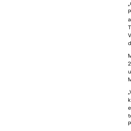
„
P
a
T
V
d
M
2
u
M
„
k
e
t
P