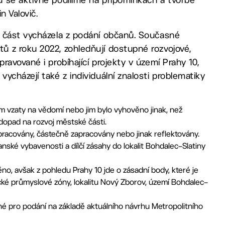
n Valovič.
o část vycházela z podání občanů. Současné
ů z roku 2022, zohledňují dostupné rozvojové,
avované i probíhající projekty v území Prahy 10,
ycházejí také z individuální znalosti problematiky
em vzaty na vědomí nebo jim bylo vyhověno jinak, než
dopad na rozvoj městské části.
apracovány, částečně zapracovány nebo jinak reflektovány.
nské vybavenosti a dílčí zásahy do lokalit Bohdalec–Slatiny
o, avšak z pohledu Prahy 10 jde o zásadní body, které je
ké průmyslové zóny, lokalitu Nový Zborov, území Bohdalec–
é pro podání na základě aktuálního návrhu Metropolitního