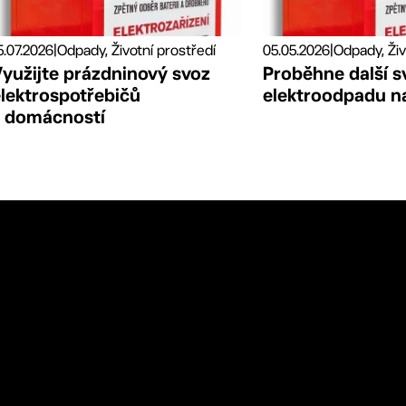
5.07.2026
|
Odpady, Životní prostředí
05.05.2026
|
Odpady, Živ
Využijte prázdninový svoz
Proběhne další s
elektrospotřebičů
elektroodpadu na
z domácností