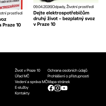
09.04.2026
|
Odpady, Životní prostředí
Dejte elektrospotřebičům
otní prostředí
druhý život – bezplatný svoz
voz
v Praze 10
 Praze 10
Život v Praze 10
Ochrana osobních údajů
Úřad MČ
Prohlášení o přístupnosti
Vedení a správa MČ
Mapa stránek
E-služby
Kontakty