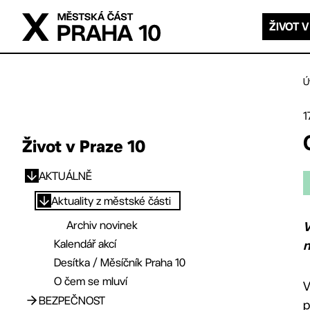
Přejít na hlavní obsah
ŽIVOT V
Ú
1
Život v Praze 10
AKTUÁLNĚ
Přejít na hlavní obsah
Aktuality z městské části
Archiv novinek
V
Kalendář akcí
n
Desítka / Měsíčník Praha 10
O čem se mluví
V
BEZPEČNOST
p