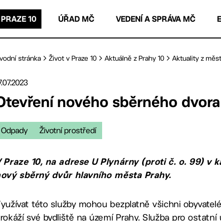
 PRAZE 10
ÚŘAD MČ
VEDENÍ A SPRÁVA MČ
vodní stránka
Život v Praze 10
Aktuálně z Prahy 10
Aktuality z měst
7.07.2023
Otevření nového sběrného dvora 
Odpady
Životní prostředí
 Praze 10, na adrese U Plynárny (proti č. o. 99) v 
ový sběrný dvůr hlavního města Prahy.
yužívat této služby mohou bezplatně všichni obyvatelé 
rokáží své bydliště na území Prahy. Služba pro ostatní