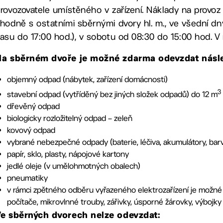
rovozovatele umístěného v zařízení. Náklady na provoz 
hodně s ostatními sběrnými dvory hl. m., ve všední dn
asu do 17:00 hod.), v sobotu od 08:30 do 15:00 hod. V n
Na sběrném dvoře je možné zdarma odevzdat násle
objemný odpad (nábytek, zařízení domácnosti)
3
stavební odpad (vytříděný bez jiných složek odpadů) do 12 m
dřevěný odpad
biologicky rozložitelný odpad – zeleň
kovový odpad
vybrané nebezpečné odpady (baterie, léčiva, akumulátory, barv
papír, sklo, plasty, nápojové kartony
jedlé oleje (v umělohmotných obalech)
pneumatiky
v rámci zpětného odběru vyřazeného elektrozařízení je možné od
počítače, mikrovlnné trouby, zářivky, úsporné žárovky, výbojky
e sběrných dvorech nelze odevzdat: