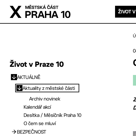
Přejít na hlavní obsah
ŽIVOT V
Ú
0
Život v Praze 10
AKTUÁLNĚ
Přejít na hlavní obsah
Aktuality z městské části
Archiv novinek
Z
Kalendář akcí
Desítka / Měsíčník Praha 10
O čem se mluví
BEZPEČNOST