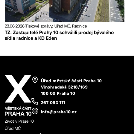
23.06.2026
|
Tiskové zprávy, Úřad MČ, Radnice
TZ: Zastupitelé Prahy 10 schválili prodej bývalého
sídla radnice a KD Eden
Úřad městské části Praha 10
Vinohradská 3218/169
100 00 Praha 10
267 093 111
info@praha10.cz
Život v Praze 10
Úřad MČ