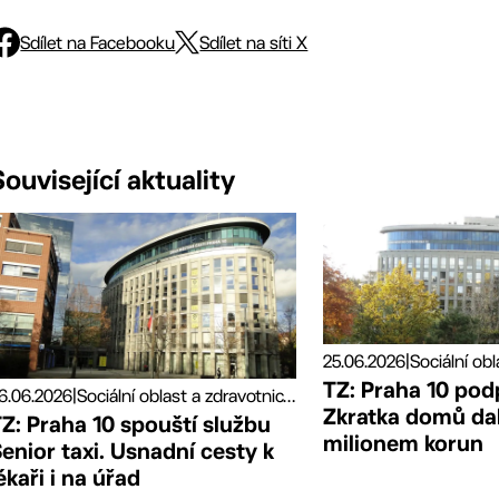
Sdílet na Facebooku
Sdílet na síti X
Související aktuality
25.06.2026
|
TZ: Praha 10 pod
6.06.2026
|
Sociální oblast a zdravotnictví, Tiskové zprávy
Zkratka domů da
Z: Praha 10 spouští službu
milionem korun
enior taxi. Usnadní cesty k
ékaři i na úřad