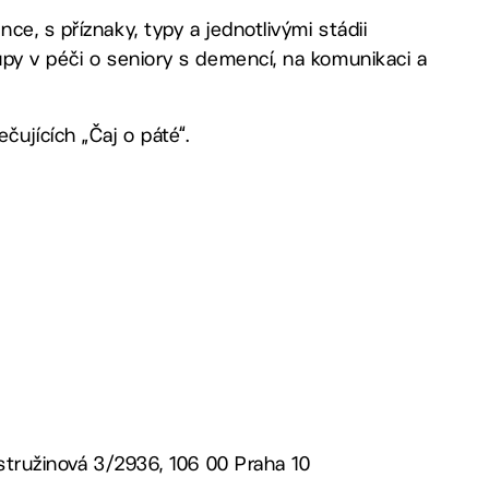
e, s příznaky, typy a jednotlivými stádii
upy v péči o seniory s demencí, na komunikaci a
jících „Čaj o páté“.
Ostružinová 3/2936, 106 00 Praha 10