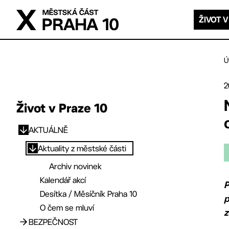
Přejít na hlavní obsah
ŽIVOT V
Ú
2
Život v Praze 10
AKTUÁLNĚ
Přejít na hlavní obsah
Aktuality z městské části
Archiv novinek
Kalendář akcí
P
Desítka / Měsíčník Praha 10
p
O čem se mluví
z
BEZPEČNOST