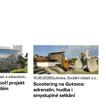
Sociální oblast a zdravotnictví, Tiskové zprávy
10.06.2026
|
Gutovka, Sociální oblast a zdravotnictví, Sport
poří projekt
Scootering na Gutovce:
lším
adrenalin, hudba i
smysluplné setkání