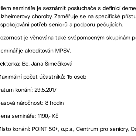
ílem semináře je seznámit posluchače s definicí demenc
lzheimerovy choroby. Zaměřuje se na specifické příst
spokojování potřeb seniorů a podporu pečujících.
ozornost je věnována také svépomocným skupinám peču
eminář je akreditován MPSV.
ektorka: Bc. Jana Šimečíková
aximální počet účastníků: 15 osob
atum konání: 29.5.2017
asová náročnost: 8 hodin
ena semináře: 1190,- Kč
ísto konání: POINT 50+, o.p.s., Centrum pro seniory, 