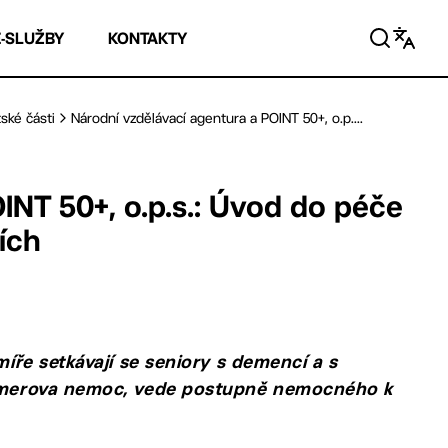
E-SLUŽBY
KONTAKTY
ské části
Národní vzdělávací agentura a POINT 50+, o.p....
INT 50+, o.p.s.: Úvod do péče
ích
míře setkávají se seniory s demencí a s
heimerova nemoc, vede postupně nemocného k