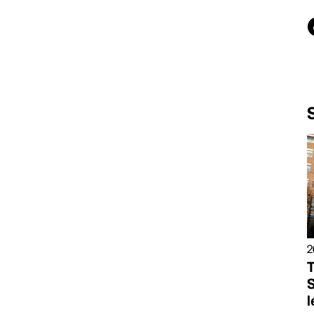
2
T
S
l