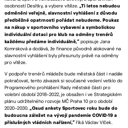
osobností Desítky, a vybere vítěze.
„Ti letos nebudou
odměněni veřejně, slavnostní vyhlášení z důvodu
předběžné opatrnosti pořádat nebudeme. Poukaz
na nákup v sportovního vybavení a symbolickou
individuální dotaci pro klub na odměny trenérů
popisuje Jana
každému předáme individuálně,“
Komrsková a dodává, že finance původně alokované na
slavnostní vyhlášení byly přesunuty právě na odměny
pro vítěze.
V podpoře trenérů mládeže bude městská část i nadále
pokračovat, tento závazek si současné vedení vetklo do
Programového prohlášení Rady městské části pro
volební období 2018–2022, je obsažen i ve Strategickém
plánu udržitelného rozvoje MČ Praha 10 pro období
2020–2030.
„Osud ankety Sportovec roku bude do
budoucna záležet na vývoji pandemie COVID-19 a
říká Václav Vlček.
příslušných vládních nařízení,“