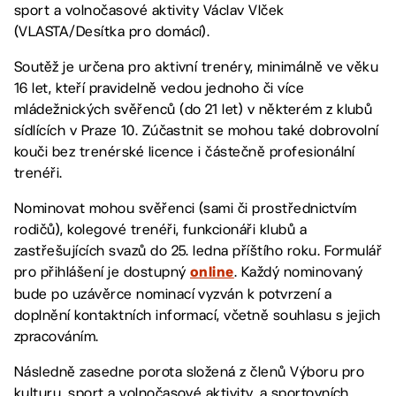
sport a volnočasové aktivity Václav Vlček
(VLASTA/Desítka pro domácí).
Soutěž je určena pro aktivní trenéry, minimálně ve věku
16 let, kteří pravidelně vedou jednoho či více
mládežnických svěřenců (do 21 let) v některém z klubů
sídlících v Praze 10. Zúčastnit se mohou také dobrovolní
kouči bez trenérské licence i částečně profesionální
trenéři.
Nominovat mohou svěřenci (sami či prostřednictvím
rodičů), kolegové trenéři, funkcionáři klubů a
zastřešujících svazů do 25. ledna příštího roku. Formulář
pro přihlášení je dostupný
. Každý nominovaný
online
bude po uzávěrce nominací vyzván k potvrzení a
doplnění kontaktních informací, včetně souhlasu s jejich
zpracováním.
Následně zasedne porota složená z členů Výboru pro
kulturu, sport a volnočasové aktivity, a sportovních