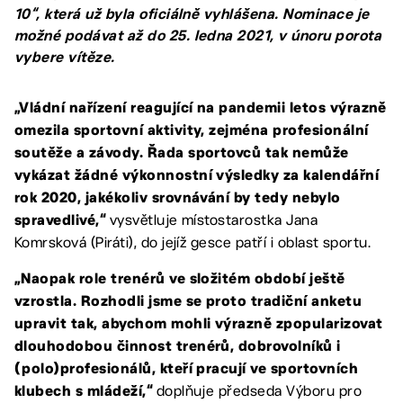
10“, která už byla oficiálně vyhlášena. Nominace je
možné podávat až do 25. ledna 2021, v únoru porota
vybere vítěze.
„Vládní nařízení reagující na pandemii letos výrazně
omezila sportovní aktivity, zejména profesionální
soutěže a závody. Řada sportovců tak nemůže
vykázat žádné výkonnostní výsledky za kalendářní
rok 2020, jakékoliv srovnávání by tedy nebylo
vysvětluje místostarostka Jana
spravedlivé,“
Komrsková (Piráti), do jejíž gesce patří i oblast sportu.
„Naopak role trenérů ve složitém období ještě
vzrostla. Rozhodli jsme se proto tradiční anketu
upravit tak, abychom mohli výrazně zpopularizovat
dlouhodobou činnost trenérů, dobrovolníků i
(polo)profesionálů, kteří pracují ve sportovních
doplňuje předseda Výboru pro
klubech s mládeží,“