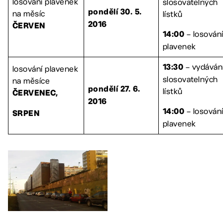
losování plavenek
slosovatelných
na měsíc
pondělí 30. 5.
lístků
2016
ČERVEN
– losován
14:00
plavenek
– vydáván
losování plavenek
13:30
slosovatelných
na měsíce
pondělí 27. 6.
lístků
ČERVENEC,
2016
– losován
14:00
SRPEN
plavenek