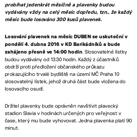
probíhat jedenkrát měsíčně a plavenky budou
vydávány vždy na celý měsíc dopředu, tzn., že každý
měsíc bude losováno 300 kusů plavenek.
Losování plavenek na měsíc DUBEN se uskuteční v
pondělí 4. dubna 2016 v KD Barikádníků a bude
. Slosovatelné lístky
zahájeno přesně ve 14:00 hodin
budou vydávány od 13:30 hodin. Každý z účastníků
obdrží proti předložení občanského průkazu
prokazujícího trvalé bydliště na území MČ Praha 10
slosovatelný lístek, jehož druhá část bude vložena do
losovacího osudí.
Držitel plavenky bude oprávněn navštívit plavecký
stadion Slavia v hodinách určených pro veřejnost v
čase, který mu bude vyhovovat. Jedna plavenka platí 90
minut.