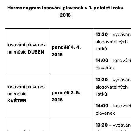
Harmonogram losování plavenek v 1. pololetí roku
2016
– vydáván
13:30
slosovatelných
losování plavenek
pondělí 4. 4.
lístků
na měsíc
DUBEN
2016
– losován
14:00
plavenek
– vydáván
13:30
losování plavenek
slosovatelných
na měsíc
pondělí 2. 5.
lístků
2016
KVĚTEN
– losován
14:00
plavenek
– vydáván
13:30