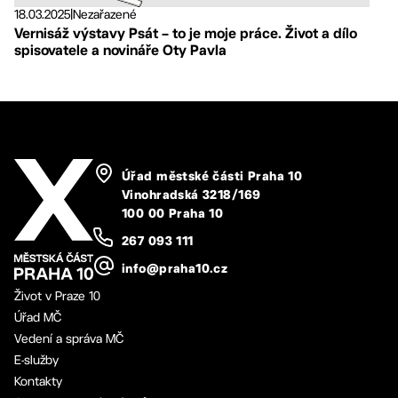
18.03.2025
|
Nezařazené
Vernisáž výstavy Psát – to je moje práce. Život a dílo
spisovatele a novináře Oty Pavla
Úřad městské části Praha 10
Vinohradská 3218/169
100 00 Praha 10
267 093 111
info@praha10.cz
Život v Praze 10
Úřad MČ
Vedení a správa MČ
E-služby
Kontakty