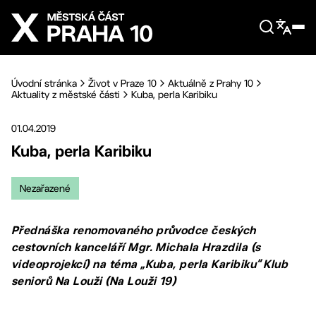
Přejít na hlavní obsah
Úvodní stránka
Život v Praze 10
Aktuálně z Prahy 10
Aktuality z městské části
Kuba, perla Karibiku
01.04.2019
Kuba, perla Karibiku
Nezařazené
Přednáška renomovaného průvodce českých
cestovních kanceláří Mgr. Michala Hrazdila (s
videoprojekcí) na téma „Kuba, perla Karibiku“ Klub
seniorů Na Louži (Na Louži 19)