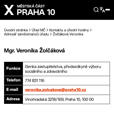
Přejít na hlavní obsah
Úvodní stránka
Úřad MČ
Kontakty a úřední hodiny
Adresář zaměstnanců úřadu
Žolčáková Veronika
Mgr.
Veronika
Žolčáková
členka zastupitelstva, předsedkyně výboru
Funkce
sociálního a zdravotního
774 831 116
Telefon
E-mail
veronika.zolcakova@praha10.cz
Vinohradská 3218/169, Praha 10, 100 00
Adresa