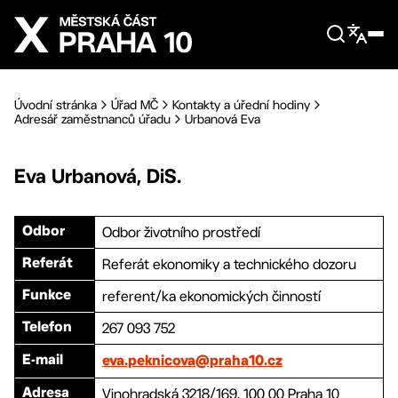
Přejít na hlavní obsah
Úvodní stránka
Úřad MČ
Kontakty a úřední hodiny
Adresář zaměstnanců úřadu
Urbanová Eva
Eva
Urbanová
,
DiS.
Odbor životního prostředí
Odbor
Referát ekonomiky a technického dozoru
Referát
referent/ka ekonomických činností
Funkce
267 093 752
Telefon
E-mail
eva.peknicova@praha10.cz
Vinohradská 3218/169, 100 00 Praha 10
Adresa