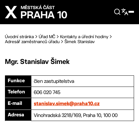
Přejít na hlavní obsah
Úvodní stránka
Úřad MČ
Kontakty a úřední hodiny
Adresář zaměstnanců úřadu
Šimek Stanislav
Mgr.
Stanislav
Šimek
člen zastupitelstva
Funkce
606 020 745
Telefon
E-mail
stanislav.simek@praha10.cz
Vinohradská 3218/169, Praha 10, 100 00
Adresa