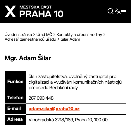
Přejít na hlavní obsah
Úvodní stránka
Úřad MČ
Kontakty a úřední hodiny
Adresář zaměstnanců úřadu
Šilar Adam
Mgr.
Adam
Šilar
člen zastupitelstva, uvolněný zastupitel pro
digitalizaci a využívání komunikačních nástrojů,
Funkce
předseda Redakční rady
267 093 448
Telefon
E-mail
adam.silar@praha10.cz
Vinohradská 3218/169, Praha 10, 100 00
Adresa