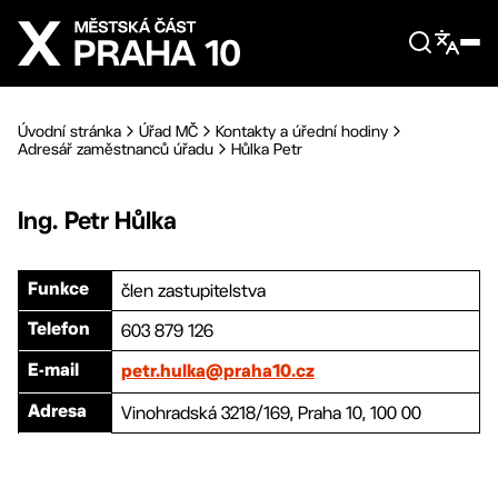
Přejít na hlavní obsah
Úvodní stránka
Úřad MČ
Kontakty a úřední hodiny
Adresář zaměstnanců úřadu
Hůlka Petr
Ing.
Petr
Hůlka
člen zastupitelstva
Funkce
603 879 126
Telefon
E-mail
petr.hulka@praha10.cz
Vinohradská 3218/169, Praha 10, 100 00
Adresa