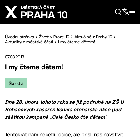
Přejít na hlavní obsah
Úvodní stránka
Život v Praze 10
Aktuálně z Prahy 10
Aktuality z městské části
I my čteme dětem!
07.03.2013
I my čteme dětem!
Školství
Dne 28. února tohoto roku se již podruhé na ZŠ U
Roháčových kasáren konala čtenářská akce pod
záštitou kampaně „Celé Česko čte dětem“.
Tentokrát nám nečetli rodiče, ale přišli nás navštívit