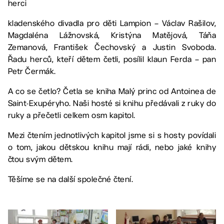
herci
kladenského divadla pro děti Lampion – Václav Rašilov,
Magdaléna Lážnovská, Kristýna Matějová, Táňa
Zemanová, František Čechovský a Justin Svoboda.
Řadu herců, kteří dětem četli, posílil klaun Ferda – pan
Petr Čermák.
A co se četlo? Četla se kniha Malý princ od Antoinea de
Saint-Exupéryho. Naši hosté si knihu předávali z ruky do
ruky a přečetli celkem osm kapitol.
Mezi čtením jednotlivých kapitol jsme si s hosty povídali
o tom, jakou dětskou knihu mají rádi, nebo jaké knihy
čtou svým dětem.
Těšíme se na další společné čtení.