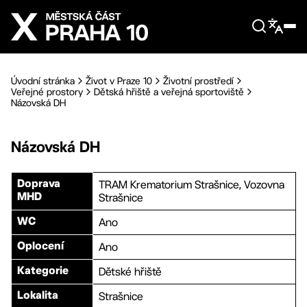
Přejít na hlavní obsah
Úvodní stránka
Život v Praze 10
Životní prostředí
Veřejné prostory
Dětská hřiště a veřejná sportoviště
Názovská DH
Názovská DH
TRAM Krematorium Strašnice, Vozovna
Doprava
Strašnice
MHD
Ano
WC
Ano
Oplocení
Dětské hřiště
Kategorie
Strašnice
Lokalita