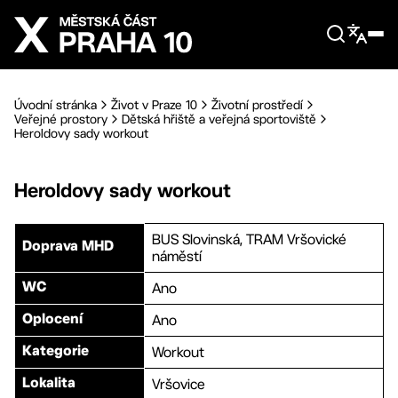
Přejít na hlavní obsah
Úvodní stránka
Život v Praze 10
Životní prostředí
Veřejné prostory
Dětská hřiště a veřejná sportoviště
Heroldovy sady workout
Heroldovy sady workout
BUS Slovinská, TRAM Vršovické
Doprava MHD
náměstí
Ano
WC
Ano
Oplocení
Workout
Kategorie
Vršovice
Lokalita