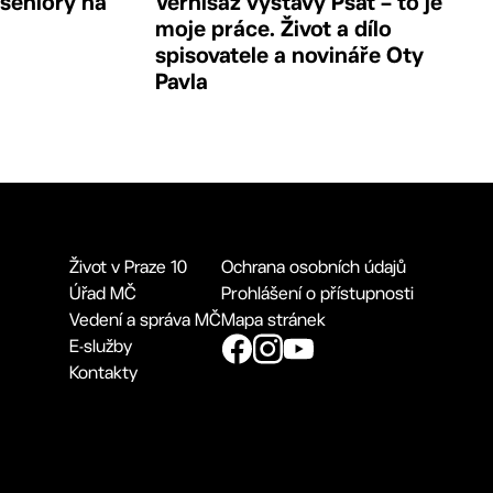
 seniory na
Vernisáž výstavy Psát – to je
moje práce. Život a dílo
spisovatele a novináře Oty
Pavla
Život v Praze 10
Ochrana osobních údajů
Úřad MČ
Prohlášení o přístupnosti
Vedení a správa MČ
Mapa stránek
E-služby
Kontakty