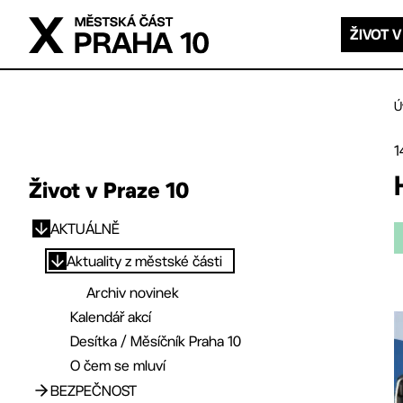
Přejít na hlavní obsah
ŽIVOT V
Ú
1
Život v Praze 10
AKTUÁLNĚ
Přejít na hlavní obsah
Aktuality z městské části
Archiv novinek
Kalendář akcí
Desítka / Měsíčník Praha 10
O čem se mluví
BEZPEČNOST