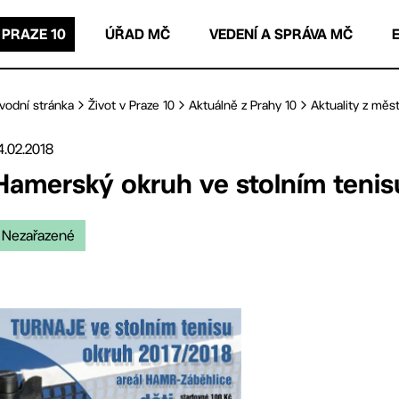
 PRAZE 10
ÚŘAD MČ
VEDENÍ A SPRÁVA MČ
vodní stránka
Život v Praze 10
Aktuálně z Prahy 10
Aktuality z měst
4.02.2018
Hamerský okruh ve stolním tenis
Nezařazené