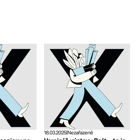
18.03.2025
|
Nezařazené