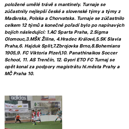
položené umělé trávě s mantinely. Turnaje se
zúčastnily nejlepší české a slovenské týmy a týmy z
Maďarska, Polska a Chorvatska. Turnaje se zúčastnilo
celkem 12 týmů a konečné pořadí bylo po napínavých
bojích následující: 1.AC Sparta Praha, 2.Sigma
Olomouc,3.MŠK Žilina, 4.Hradec Králové,5.SK Slavia
Praha,6. Hajduk Split,7.Zbrojovka Brno,8.Bohemians
1905,9. FC Viktoria Plzeň,10. Panathinaikos Soccer
School, 11. AS Trenčín, 12. Gyori ETO FC Turnaj se
opět konal za podpory magistrátu hl.města Prahy a
MČ Praha 10.