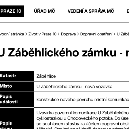
 PRAZE 10
ÚŘAD MČ
VEDENÍ A SPRÁVA MČ
vodní stránka
Život v Praze 10
Doprava
Dopravní opatření
U Zábě
U Záběhlického zámku - 
Záběhlice
Katastr
U Záběhlického zámku - nová vozovka
Místo
Popis
konstrukce nového povrchu místní komunika
události
Uzavírka pozemní komunikace U Záběhlického
cyklostezkou u Chodoveckého potoka. Do úsek
se souhlasem stavby za účelem dopravní obslu
Popis