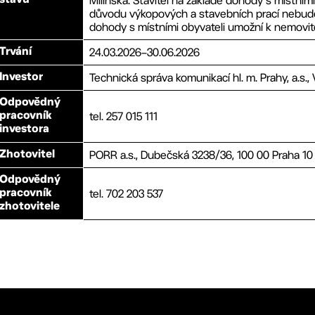
Milínská. Stavitel na základě dohody s místní
stavu
důvodu výkopových a stavebních prací nebude 
dohody s místními obyvateli umožní k nemovi
24.03.2026
–
30.06.2026
Trvání
Technická správa komunikací hl. m. Prahy, a.s.,
Investor
Odpovědný
tel. 257 015 111
pracovník
investora
PORR a.s., Dubečská 3238/36, 100 00 Praha 10
Zhotovitel
Odpovědný
tel. 702 203 537
pracovník
zhotovitele