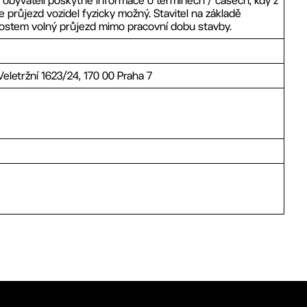
mi obyvateli poskytne informace o termínech / časech, kdy z
průjezd vozidel fyzicky možný. Stavitel na základě
tostem volný průjezd mimo pracovní dobu stavby.
 Veletržní 1623/24, 170 00 Praha 7