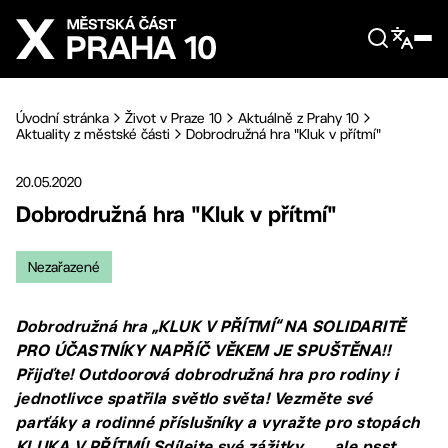
Přejít na hlavní obsah
Úvodní stránka
Život v Praze 10
Aktuálně z Prahy 10
Aktuality z městské části
Dobrodružná hra "Kluk v přítmí"
20.05.2020
Dobrodružná hra "Kluk v přítmí"
Nezařazené
Dobrodružná hra „KLUK V PŘÍTMÍ“ NA SOLIDARITĚ
PRO ÚČASTNÍKY NAPŘÍČ VĚKEM JE SPUŠTĚNA!!
Přijďte! Outdoorová dobrodružná hra pro rodiny i
jednotlivce spatřila světlo světa! Vezměte své
parťáky a rodinné příslušníky a vyražte pro stopách
KLUKA V PŘÍTMÍ! Sdílejte své zážitky, …, ale psst,