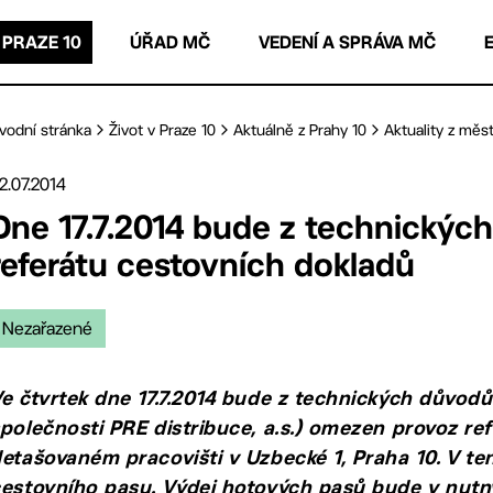
 PRAZE 10
ÚŘAD MČ
VEDENÍ A SPRÁVA MČ
vodní stránka
Život v Praze 10
Aktuálně z Prahy 10
Aktuality z měst
2.07.2014
Dne 17.7.2014 bude z technický
referátu cestovních dokladů
Nezařazené
e čtvrtek dne 17.7.2014 bude z technických důvodů
polečnosti PRE distribuce, a.s.) omezen provoz r
etašovaném pracovišti v Uzbecké 1, Praha 10. V te
cestovního pasu. Výdej hotových pasů bude v nu