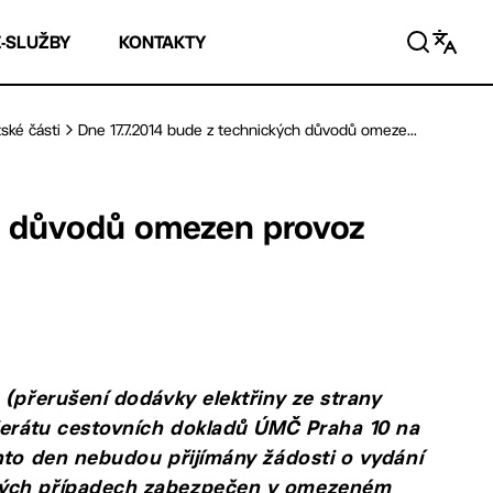
E-SLUŽBY
KONTAKTY
ské části
Dne 17.7.2014 bude z technických důvodů omeze...
ch důvodů omezen provoz
 (přerušení dodávky elektřiny ze strany
eferátu cestovních dokladů ÚMČ Praha 10 na
nto den nebudou přijímány žádosti o vydání
tných případech zabezpečen v omezeném