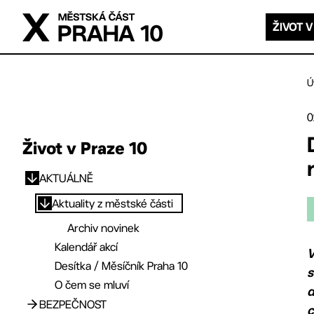
Přejít na hlavní obsah
ŽIVOT V
Ú
0
Život v Praze 10
AKTUÁLNĚ
Přejít na hlavní obsah
Aktuality z městské části
Archiv novinek
Kalendář akcí
V
Desítka / Měsíčník Praha 10
s
O čem se mluví
d
BEZPEČNOST