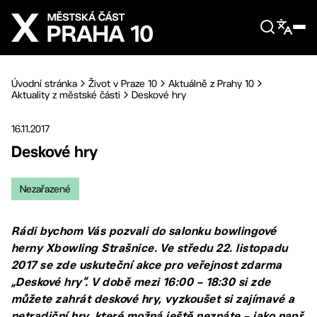
Přejít na hlavní obsah
Úvodní stránka
Život v Praze 10
Aktuálně z Prahy 10
Aktuality z městské části
Deskové hry
16.11.2017
Deskové hry
Nezařazené
Rádi bychom Vás pozvali do salonku bowlingové
herny Xbowling Strašnice. Ve středu 22. listopadu
2017 se zde uskuteční akce pro veřejnost zdarma
„Deskové hry“. V době mezi 16:00 – 18:30 si zde
můžete zahrát deskové hry, vyzkoušet si zajímavé a
netradiční hry, které možná ještě neznáte – jako např.