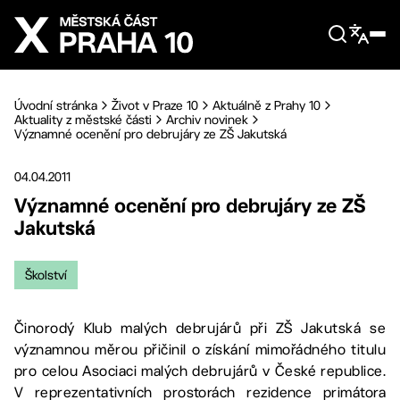
Přejít na hlavní obsah
Úvodní stránka
Život v Praze 10
Aktuálně z Prahy 10
Aktuality z městské části
Archiv novinek
Významné ocenění pro debrujáry ze ZŠ Jakutská
04.04.2011
Významné ocenění pro debrujáry ze ZŠ
Jakutská
Školství
Činorodý Klub malých debrujárů při ZŠ Jakutská se
významnou měrou přičinil o získání mimořádného titulu
pro celou Asociaci malých debrujárů v České republice.
V reprezentativních prostorách rezidence primátora