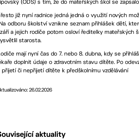
ipovský (ODS) s tím, že do mateřských škol se zapsalo 
řesto již nyní radnice jedná jedná o využití nových mož
Na odboru školství vznikne seznam přihlášek dětí, k
.září a jejich rodiče potom osloví ředitelky mateřských 
ysvětlil starosta.
odiče mají nyní čas do 7. nebo 8. dubna, kdy se přihlášk
ékaře doplnit údaje o zdravotním stavu dítěte. Po odev
 přijetí či nepřijetí dítěte k předškolnímu vzdělávání
ktualizováno: 26.02.2026
Související aktuality