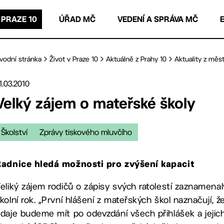
 PRAZE 10
ÚŘAD MČ
VEDENÍ A SPRÁVA MČ
vodní stránka
Život v Praze 10
Aktuálně z Prahy 10
Aktuality z měst
1.03.2010
Velký zájem o mateřské školy
Školství
Zprávy tiskového mluvčího
adnice hledá možnosti pro zvýšení kapacit
eliký zájem rodičů o zápisy svých ratolestí zaznamenal
kolní rok. „První hlášení z mateřských škol naznačují, ž
daje budeme mít po odevzdání všech přihlášek a jejich r