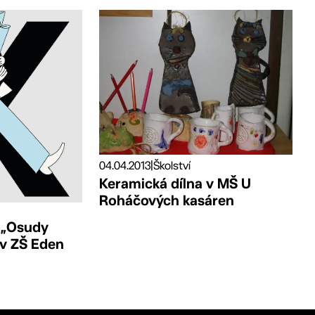
04.04.2013
|
Školství
Keramická dílna v MŠ U
Roháčových kasáren
 „Osudy
 v ZŠ Eden