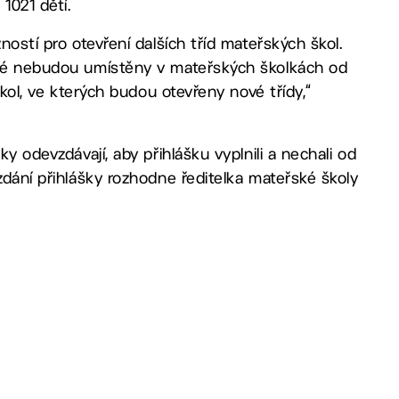
1021 dětí.
ností pro otevření dalších tříd mateřských škol.
teré nebudou umístěny v mateřských školkách od
škol, ve kterých budou otevřeny nové třídy,“
y odevzdávají, aby přihlášku vyplnili a nechali od
zdání přihlášky rozhodne ředitelka mateřské školy