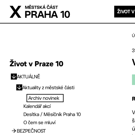
Přejít na hlavní obsah
ŽIVOT V
Ú
3
Život v Praze 10
AKTUÁLNĚ
Přejít na hlavní obsah
Aktuality z městské části
Archiv novinek
R
Kalendář akcí
V
Desítka / Měsíčník Praha 10
š
O čem se mluví
ú
BEZPEČNOST