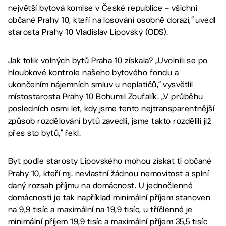
největší bytová komise v České republice – všichni
občané Prahy 10, kteří na losování osobně dorazí,“ uvedl
starosta Prahy 10 Vladislav Lipovský (ODS).
Jak tolik volných bytů Praha 10 získala? „Uvolnili se po
hloubkové kontrole našeho bytového fondu a
ukončením nájemních smluv u neplatičů,“ vysvětlil
místostarosta Prahy 10 Bohumil Zoufalík. „V průběhu
posledních osmi let, kdy jsme tento nejtransparentnější
způsob rozdělování bytů zavedli, jsme takto rozdělili již
přes sto bytů,“ řekl.
Byt podle starosty Lipovského mohou získat ti občané
Prahy 10, kteří mj. nevlastní žádnou nemovitost a splní
daný rozsah příjmu na domácnost. U jednočlenné
domácnosti je tak například minimální příjem stanoven
na 9,9 tisíc a maximální na 19,9 tisíc, u tříčlenné je
minimální příjem 19,9 tisíc a maximální příjem 35,5 tisíc