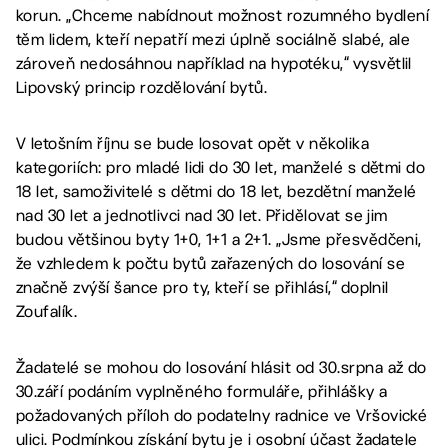
korun. „Chceme nabídnout možnost rozumného bydlení
těm lidem, kteří nepatří mezi úplně sociálně slabé, ale
zároveň nedosáhnou například na hypotéku,“ vysvětlil
Lipovský princip rozdělování bytů.
V letošním říjnu se bude losovat opět v několika
kategoriích: pro mladé lidi do 30 let, manželé s dětmi do
18 let, samoživitelé s dětmi do 18 let, bezdětní manželé
nad 30 let a jednotlivci nad 30 let. Přidělovat se jim
budou většinou byty 1+0, 1+1 a 2+1. „Jsme přesvědčeni,
že vzhledem k počtu bytů zařazených do losování se
značně zvýší šance pro ty, kteří se přihlásí,“ doplnil
Zoufalík.
Žadatelé se mohou do losování hlásit od 30.srpna až do
30.září podáním vyplněného formuláře, přihlášky a
požadovaných příloh do podatelny radnice ve Vršovické
ulici. Podmínkou získání bytu je i osobní účast žadatele