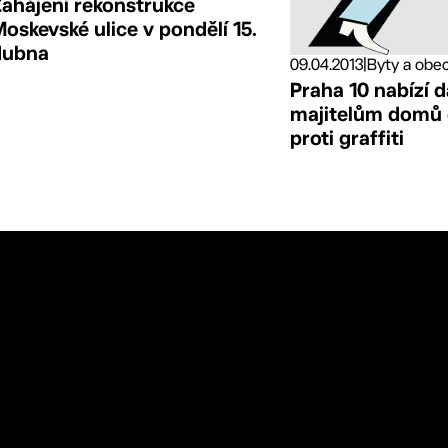
Zahájení rekonstrukce
oskevské ulice v pondělí 15.
dubna
09.04.2013
|
Byty a obecn
Praha 10 nabízí d
majitelům domů
proti graffiti