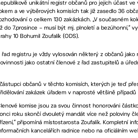
epublikově unikátní registr občanů pro jejich účast ve 
okem a ve výběrových komisích tak již zasedlo 36 občanů
ozhodování o celkem 130 zakázkách. „V současném kole
ž do 7.prosince – musí být mj. plnoletí a bezúhonní,“ v
rahy 10 Bohumil Zoufalík (ODS).
 řad registru je vždy vylosován některý z občanů jako 
ovinnosti jako ostatní členové z řad zastupitelů a úředn
Zástupci občanů v těchto komisích, kterých je teď přes
řidělování zakázek úřadem v naprosté většině případů h
lenové komise jsou za svou činnost honorováni částko
onci roku skončí dvouletý mandát více než poloviny člen
řízení,“ připomíná místostarosta Zoufalík. Kompletní in
nformačních kancelářích radnice nebo na oficiálním w