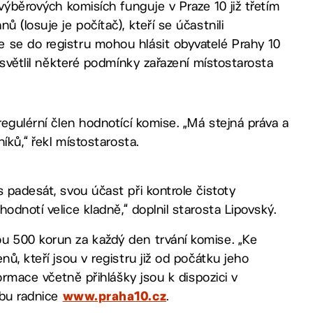
výběrových komisích funguje v Praze 10 již třetím
 (losuje je počítač), kteří se účastnili
 se do registru mohou hlásit obyvatelé Prahy 10
ysvětlil některé podmínky zařazení místostarosta
regulérní člen hodnotící komise. „Má stejná práva a
íků,“ řekl místostarosta.
 padesát, svou účast při kontrole čistoty
odnotí velice kladně,“ doplnil starosta Lipovský.
u 500 korun za každý den trvání komise. „Ke
ů, kteří jsou v registru již od počátku jeho
formace včetně přihlášky jsou k dispozici v
ebu radnice
.
www.praha10.cz