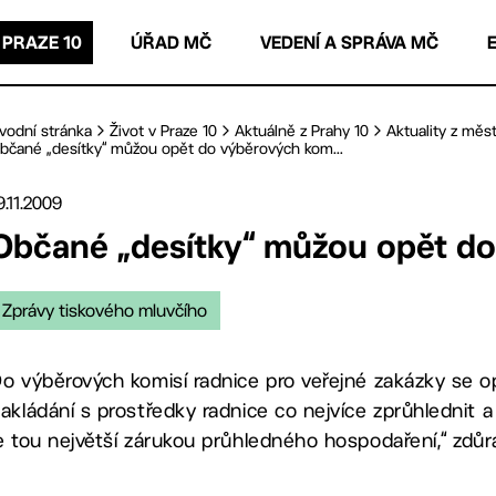
 PRAZE 10
ÚŘAD MČ
VEDENÍ A SPRÁVA MČ
vodní stránka
Život v Praze 10
Aktuálně z Prahy 10
Aktuality z měst
bčané „desítky“ můžou opět do výběrových kom...
9.11.2009
Občané „desítky“ můžou opět do
Zprávy tiskového mluvčího
o výběrových komisí radnice pro veřejné zakázky se o
akládání s prostředky radnice co nejvíce zprůhlednit 
e tou největší zárukou průhledného hospodaření,“ zdůra