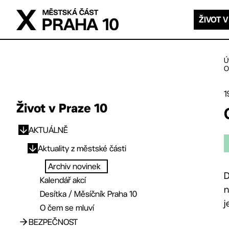
Přejít na hlavní obsah
ŽIVOT V
Ú
O
1
Život v Praze 10
AKTUÁLNĚ
Přejít na hlavní obsah
Aktuality z městské části
Archiv novinek
D
Kalendář akcí
n
Desítka / Měsíčník Praha 10
j
O čem se mluví
BEZPEČNOST