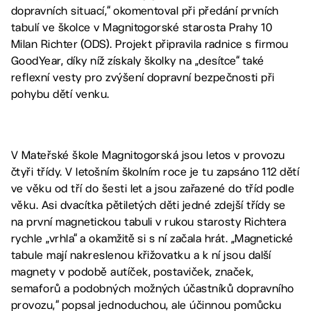
dopravních situací,“ okomentoval při předání prvních
tabulí ve školce v Magnitogorské starosta Prahy 10
Milan Richter (ODS). Projekt připravila radnice s firmou
GoodYear, díky níž získaly školky na „desítce“ také
reflexní vesty pro zvýšení dopravní bezpečnosti při
pohybu dětí venku.
V Mateřské škole Magnitogorská jsou letos v provozu
čtyři třídy. V letošním školním roce je tu zapsáno 112 dětí
ve věku od tří do šesti let a jsou zařazené do tříd podle
věku. Asi dvacítka pětiletých děti jedné zdejší třídy se
na první magnetickou tabuli v rukou starosty Richtera
rychle „vrhla“ a okamžitě si s ní začala hrát. „Magnetické
tabule mají nakreslenou křižovatku a k ní jsou další
magnety v podobě autíček, postaviček, značek,
semaforů a podobných možných účastníků dopravního
provozu,“ popsal jednoduchou, ale účinnou pomůcku