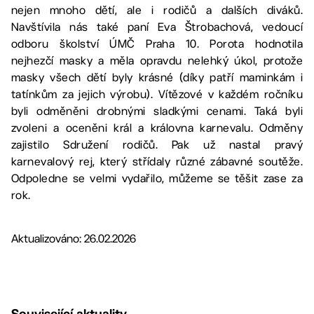
nejen mnoho dětí, ale i rodičů a dalších diváků.
Navštívila nás také paní Eva Štrobachová, vedoucí
odboru školství ÚMČ Praha 10. Porota hodnotila
nejhezčí masky a měla opravdu nelehký úkol, protože
masky všech dětí byly krásné (díky patří maminkám i
tatínkům za jejich výrobu). Vítězové v každém ročníku
byli odměněni drobnými sladkými cenami. Taká byli
zvoleni a oceněni král a královna karnevalu. Odměny
zajistilo Sdružení rodičů. Pak už nastal pravý
karnevalový rej, který střídaly různé zábavné soutěže.
Odpoledne se velmi vydařilo, můžeme se těšit zase za
rok.
Aktualizováno: 26.02.2026
Související aktuality