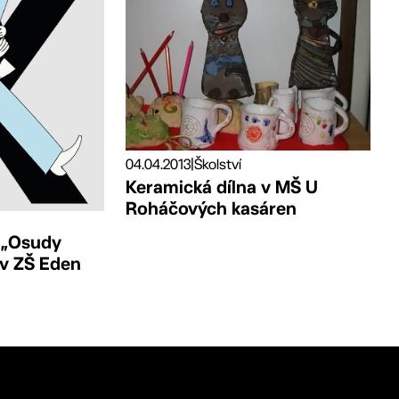
04.04.2013
|
Školství
Keramická dílna v MŠ U
Roháčových kasáren
 „Osudy
 v ZŠ Eden