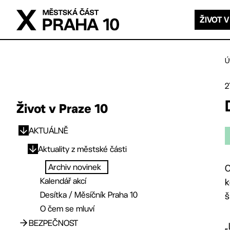
Přejít na hlavní obsah
ŽIVOT V
Ú
2
Život v Praze 10
AKTUÁLNĚ
Přejít na hlavní obsah
Aktuality z městské části
Archiv novinek
C
Kalendář akcí
k
Desítka / Měsíčník Praha 10
š
O čem se mluví
BEZPEČNOST
„