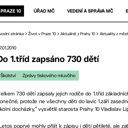
 PRAZE 10
ÚŘAD MČ
VEDENÍ A SPRÁVA MČ
vodní stránka
Život v Praze 10
Aktuálně z Prahy 10
Aktuality z měst
7.01.2010
Do 1.tříd zapsáno 730 dětí
Školství
Zprávy tiskového mluvčího
elkem 730 dětí zapsaly jejich rodiče do 1.tříd základních
onečné, protože ne všechny děti do lavic 1.září zasedn
kolní docházky,“ vysvětlil starosta Prahy 10 Vladislav L
Letos poprvé mohly přijít k zápisu i děti pětileté, ale 