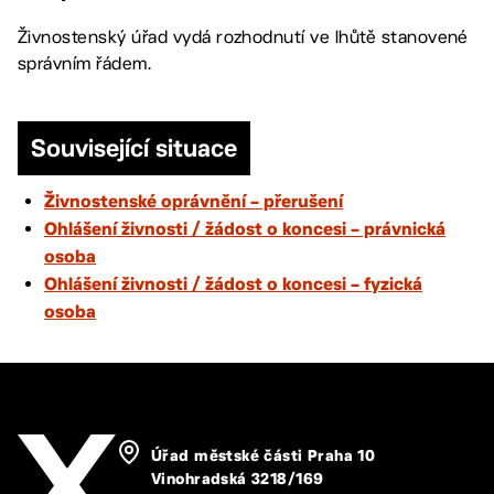
Živnostenský úřad vydá rozhodnutí ve lhůtě stanovené
správním řádem.
Související situace
Živnostenské oprávnění – přerušení
Ohlášení živnosti / žádost o koncesi – právnická
osoba
Ohlášení živnosti / žádost o koncesi – fyzická
osoba
Úřad městské části Praha 10
Vinohradská 3218/169