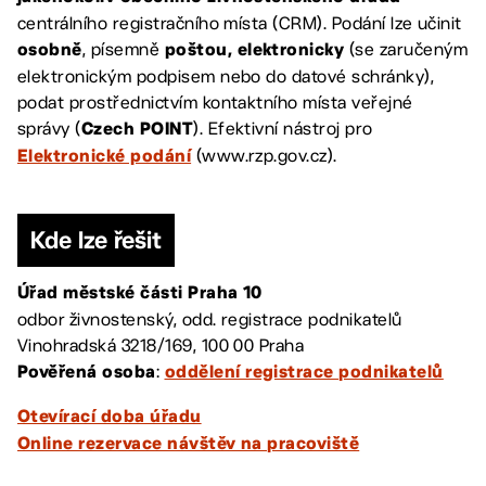
centrálního registračního místa (CRM). Podání lze učinit
, písemně
(se zaručeným
osobně
poštou, elektronicky
elektronickým podpisem nebo do datové schránky),
podat prostřednictvím kontaktního místa veřejné
správy (
). Efektivní nástroj pro
Czech POINT
(www.rzp.gov.cz).
Elektronické podání
Kde lze řešit
Úřad městské části Praha 10
odbor živnostenský, odd. registrace podnikatelů
Vinohradská 3218/169, 100 00 Praha
:
Pověřená osoba
oddělení registrace podnikatelů
Otevírací doba úřadu
Online rezervace návštěv na pracoviště