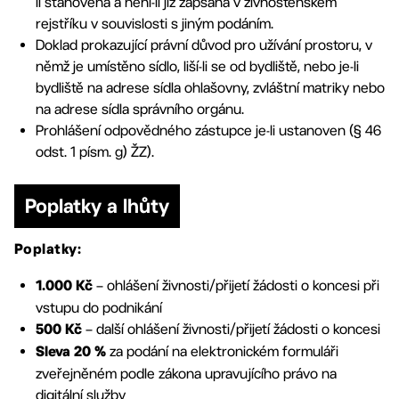
li stanovena a není-li již zapsána v živnostenském
rejstříku v souvislosti s jiným podáním.
Doklad prokazující právní důvod pro užívání prostoru, v
němž je umístěno sídlo, liší-li se od bydliště, nebo je-li
bydliště na adrese sídla ohlašovny, zvláštní matriky nebo
na adrese sídla správního orgánu.
Prohlášení odpovědného zástupce je-li ustanoven (§ 46
odst. 1 písm. g) ŽZ).
Poplatky a lhůty
Poplatky:
– ohlášení živnosti/přijetí žádosti o koncesi při
1.000 Kč
vstupu do podnikání
–
další ohlášení živnosti/přijetí žádosti o koncesi
500 Kč
za podání na elektronickém formuláři
Sleva 20 %
zveřejněném podle zákona upravujícího právo na
digitální služby