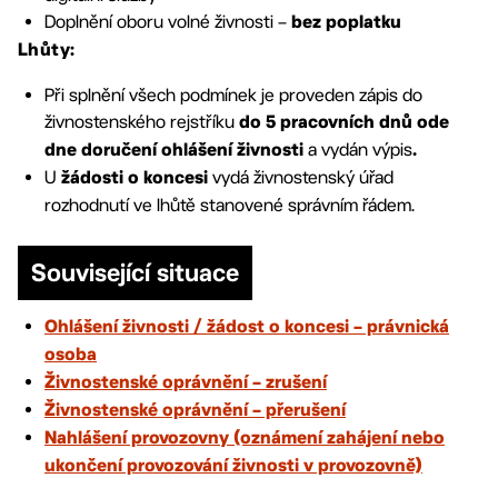
Doplnění oboru volné živnosti –
bez poplatku
Lhůty:
Při splnění všech podmínek je proveden zápis do
živnostenského rejstříku
do 5 pracovních
dnů ode
a vydán výpis
dne doručení ohlášení živnosti
.
U
vydá živnostenský úřad
žádosti o koncesi
rozhodnutí ve lhůtě stanovené správním řádem.
Související situace
Ohlášení živnosti / žádost o koncesi – právnická
osoba
Živnostenské oprávnění – zrušení
Živnostenské oprávnění – přerušení
Nahlášení provozovny (oznámení zahájení nebo
ukončení provozování živnosti v provozovně)