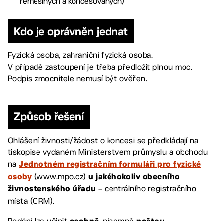
řemeslných a koncesovaných)
Kdo je oprávněn jednat
Fyzická osoba, zahraniční fyzická osoba.
V případě zastoupení je třeba předložit plnou moc.
Podpis zmocnitele nemusí být ověřen.
Způsob řešení
Ohlášení živnosti/žádost o koncesi se předkládají na
tiskopise vydaném Ministerstvem průmyslu a obchodu
na
Jednotném registračním formuláři pro fyzické
(www.mpo.cz)
osoby
u jakéhokoliv obecního
– centrálního registračního
živnostenského úřadu
místa (CRM).
Podání lze učinit
, písemně