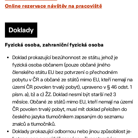
Online rezervace návštěv na pracoviště
Doklady
Fyzická osoba, zahraniční fyzická osoba
Doklad prokazující bezúhonnost ze státu, jehož je
fyzická osoba občanem (pouze občané jiného
členského státu EU bez potvrzení o přechodném
pobytu v ČR a občané ze států mimo EU, kteří nemají na
území ČR povolen trvalý pobyt), upraveno v § 46 odst. 1
písm. a), b) a c) ŽZ. Doklad nesmí být starší než 3
měsíce. Občané ze států mimo EU, kteří nemají na území
ČR povolen trvalý pobyt, musí mít doklad přeložen do
českého jazyka tlumočníkem zapsaným do seznamu
znalců a tlumočníků.
Doklady prokazující odbornou nebo jinou způsobilost je-