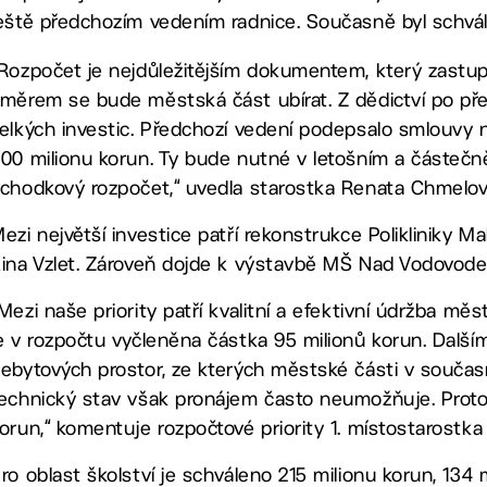
eště předchozím vedením radnice. Současně byl schvál
Rozpočet je nejdůležitějším dokumentem, který zastupi
měrem se bude městská část ubírat. Z dědictví po pře
elkých investic. Předchozí vedení podepsalo smlouvy n
00 milionu korun. Ty bude nutné v letošním a částečně
chodkový rozpočet,“ uvedla starostka Renata Chmelov
ezi největší investice patří rekonstrukce Polikliniky M
ina Vzlet. Zároveň dojde k výstavbě MŠ Nad Vodovodem
Mezi naše priority patří kvalitní a efektivní údržba mě
e v rozpočtu vyčleněna částka 95 milionů korun. Dalším
ebytových prostor, ze kterých městské části v součas
echnický stav však pronájem často neumožňuje. Proto j
orun,“ komentuje rozpočtové priority 1. místostarostka 
ro oblast školství je schváleno 215 milionu korun, 134 