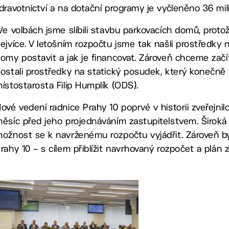
dravotnictví a na dotační programy je vyčleněno 36 mil
Ve volbách jsme slíbili stavbu parkovacích domů, protož
ejvíce. V letošním rozpočtu jsme tak našli prostředky n
omy postavit a jak je financovat. Zároveň chceme začí
ostali prostředky na statický posudek, který konečně 
ístostarosta Filip Humplík (ODS).
ové vedení radnice Prahy 10 poprvé v historii zveřejn
ěsíc před jeho projednáváním zastupitelstvem. Široká
ožnost se k navrženému rozpočtu vyjádřit. Zároveň 
rahy 10 – s cílem přiblížit navrhovaný rozpočet a plá