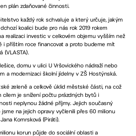
en plán zdaňované činnosti.
telstvo každý rok schvaluje a který určuje, jakým
dchozí koalici bude pro nás rok 2019 rokem
a realizaci investic v celkovém objemu vyšším než
 i příštím roce financovat a proto budeme mít
á (VLASTA).
alešice, domu v ulici U Vršovického nádraží nebo
 a modernizaci školní jídelny v ZŠ Hostýnská.
stské zeleně a celkově úklid městské části, na což
 cílem je snížení počtu prázdných bytů i
nosti neplynou žádné příjmy. Jejich současný
sme na jejich opravy vyčlenili přes 60 milionu
Jana Komrsková (Piráti).
milionu korun půjde do sociální oblasti a