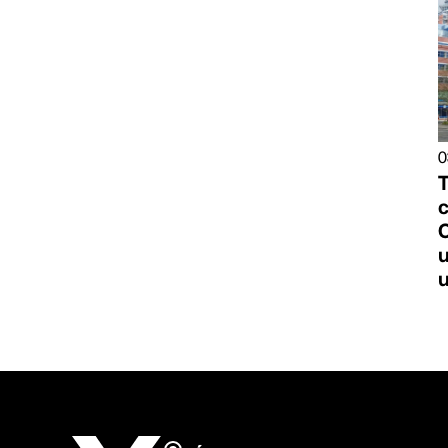
0
u
u