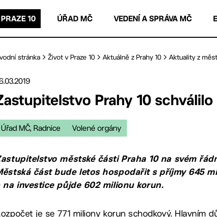
 PRAZE 10
ÚŘAD MČ
VEDENÍ A SPRÁVA MČ
vodní stránka
Život v Praze 10
Aktuálně z Prahy 10
Aktuality z měst
6.03.2019
Zastupitelstvo Prahy 10 schválilo
Úřad MČ, Radnice
Volené orgány
astupitelstvo městské části Praha 10 na svém řád
ěstská část bude letos hospodařit s příjmy 645 mi
 na investice půjde 602 milionu korun.
ozpočet je se 771 miliony korun schodkový. Hlavním 