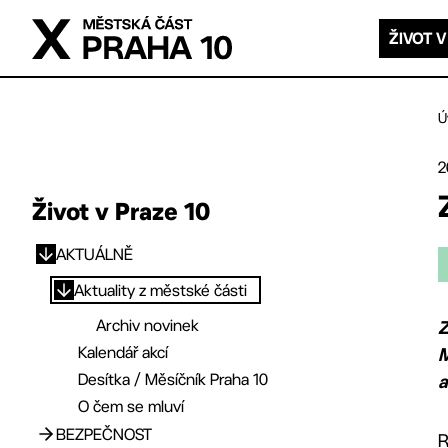
Přejít na hlavní obsah
ŽIVOT V
Ú
2
Život v Praze 10
AKTUÁLNĚ
Přejít na hlavní obsah
Aktuality z městské části
Archiv novinek
Z
Kalendář akcí
M
Desítka / Měsíčník Praha 10
a
O čem se mluví
BEZPEČNOST
R