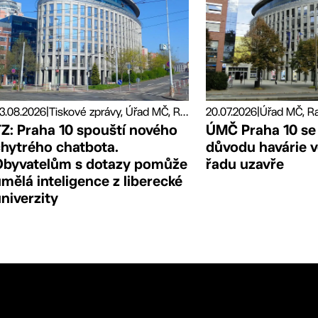
20.07.2026
|
3.08.2026
|
Tiskové zprávy, Úřad MČ, Radnice
ÚMČ Praha 10 se
TZ: Praha 10 spouští nového
důvodu havárie 
chytrého chatbota.
řadu uzavře
Obyvatelům s dotazy pomůže
mělá inteligence z liberecké
niverzity