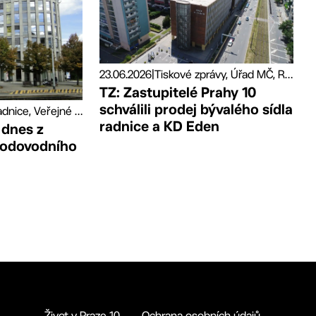
23.06.2026
|
Tiskové zprávy, Úřad MČ, Radnice
TZ: Zastupitelé Prahy 10
schválili prodej bývalého sídla
Úřad MČ, Radnice, Veřejné prostory
radnice a KD Eden
 dnes z
vodovodního
Život v Praze 10
Ochrana osobních údajů