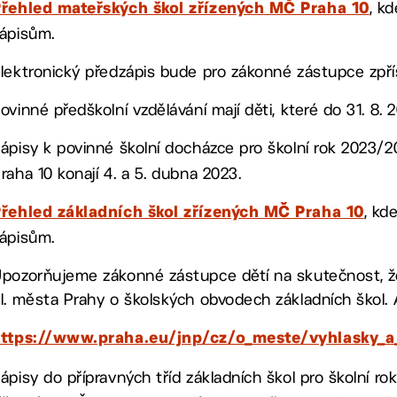
, k
řehled mateřských škol zřízených MČ Praha 10
ápisům.
lektronický předzápis bude pro zákonné zástupce zpřís
ovinné předškolní vzdělávání mají děti, které do 31. 8. 2
ápisy k povinné školní docházce
pro školní rok 2023/
raha 10 konají 4. a 5. dubna 2023.
, kd
řehled základních škol zřízených MČ Praha 10
ápisům.
pozorňujeme zákonné zástupce dětí na skutečnost, ž
l. města Prahy o školských obvodech základních škol. 
https://www.praha.eu/jnp/cz/o_meste/vyhlasky_a_
ápisy do přípravných tříd základních škol
pro školní r