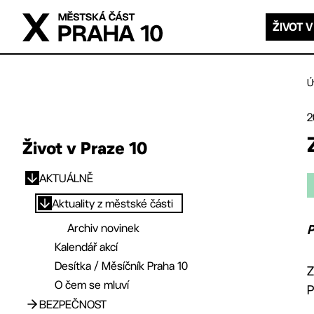
Přejít na hlavní obsah
ŽIVOT V
Ú
2
Život v Praze 10
AKTUÁLNĚ
Přejít na hlavní obsah
Aktuality z městské části
Archiv novinek
P
Kalendář akcí
Desítka / Měsíčník Praha 10
Z
O čem se mluví
P
BEZPEČNOST