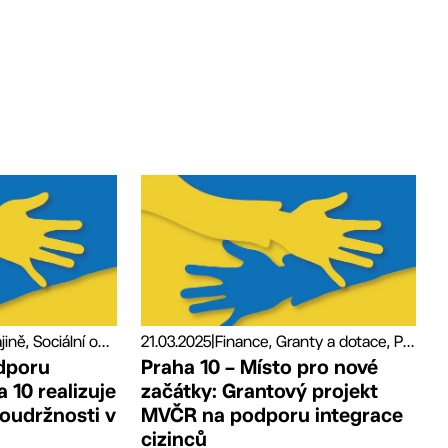
Pomoc Ukrajině, Sociální oblast a zdravotnictví
21.03.2025
|
Finance, Granty a dotace, Pomoc Ukrajině, Sociální oblast a zdravotnictví
dporu
Praha 10 – Místo pro nové
 10 realizuje
začátky: Grantový projekt
soudržnosti v
MVČR na podporu integrace
cizinců