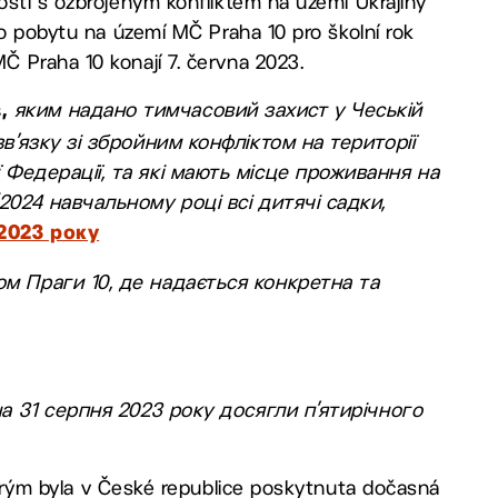
osti s ozbrojeným konfliktem na území Ukrajiny
to pobytu na území MČ Praha 10 pro školní rok
 Praha 10 konají 7. června 2023.
яким надано тимчасовий захист у Чеській
в,
зв’язку зі збройним конфліктом на території
 Федерації, та які мають місце проживання на
2024 навчальному році всі дитячі садки,
2023 року
ом Праги 10, де надається конкретна та
на 31 серпня 2023 року досягли п’ятирічного
rým byla v České republice poskytnuta dočasná