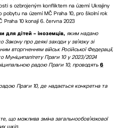
osti s ozbrojeným konfliktem na území Ukrajiny
to pobytu na území MČ Praha 10, pro školní rok
 Praha 10 konají 6. června 2023
яким надано
и для дітей – іноземців,
о Закону про деякі заходи у зв’язку зі
ним вторгненням військ Російської Федерації,
го Муніципалітету Праги 10 у 2023/2024
уніципальною радою Праги 10, проводять
6
радою Праги 10, де надається конкретна та
 те, що можлива зміна загальнообов’язкової
их шкіл.