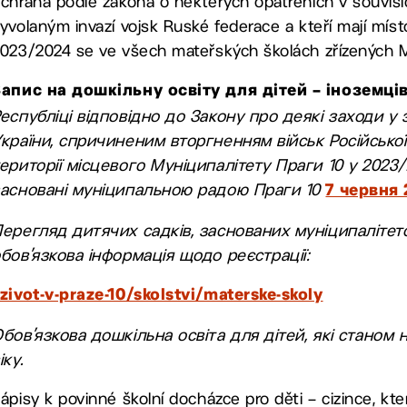
chrana podle zákona o některých opatřeních v souvisl
yvolaným invazí vojsk Ruské federace a kteří mají mís
023/2024 se ve všech mateřských školách zřízených MČ
Запис на дошкільну освіту для дітей – іноземці
еспубліці відповідно до Закону про деякі заходи у 
країни, спричиненим вторгненням військ Російської
ериторії місцевого Муніципалітету Праги 10 у 2023/
засновані муніципальною радою Праги 10
7 червня 
ерегляд дитячих садків, заснованих муніципалітет
бов’язкова інформація щодо реєстрації:
zivot-v-praze-10/skolstvi/materske-skoly
бов’язкова дошкільна освіта для дітей, які станом 
іку.
ápisy k povinné školní docházce pro děti – cizince,
kte