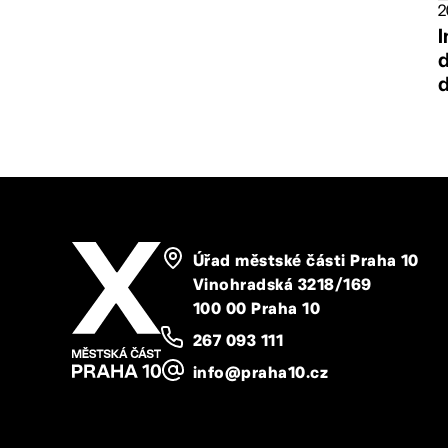
2
I
d
d
Úřad městské části Praha 10
Vinohradská 3218/169
100 00 Praha 10
267 093 111
info@praha10.cz