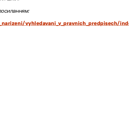
посиланням:
narizeni/vyhledavani_v_pravnich_predpisech/ind