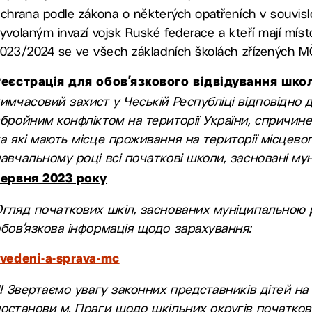
chrana podle zákona o některých opatřeních v souvisl
yvolaným invazí vojsk Ruské federace a kteří mají mís
023/2024 se ve všech základních školách zřízených MČ
Реєстрація для обов’язкового відвідування школ
имчасовий захист у Чеській Республіці відповідно д
бройним конфліктом на території України, спричине
а які мають місце проживання на території місцево
авчальному році всі початкові школи, засновані м
червня 2023 року
гляд початкових шкіл, заснованих муніципальною 
бов’язкова інформація щодо зарахування:
vedeni-a-sprava-mc
!! Звертаємо увагу законних представників дітей на
останови м. Праги щодо шкільних округів початков