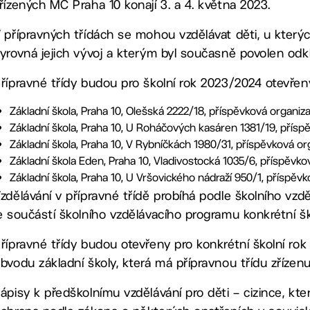
řízených MČ Praha 10 konají 3. a 4. května 2023.
 přípravných třídách se mohou vzdělávat děti, u kterýc
yrovná jejich vývoj a kterým byl současně povolen odk
řípravné třídy budou pro školní rok 2023/2024 otevřeny
Základní škola, Praha 10, Olešská 2222/18, příspěvková organiz
Základní škola, Praha 10, U Roháčových kasáren 1381/19, přísp
Základní škola, Praha 10, V Rybníčkách 1980/31, příspěvková or
Základní škola Eden, Praha 10, Vladivostocká 1035/6, příspěvko
Základní škola, Praha 10, U Vršovického nádraží 950/1, příspěv
zdělávání v přípravné třídě probíhá podle školního vzd
e součástí školního vzdělávacího programu konkrétní šk
řípravné třídy budou otevřeny pro konkrétní školní rok 
bvodu základní školy, která má přípravnou třídu zřízenu
ápisy k předškolnímu vzdělávání pro děti – cizince, k