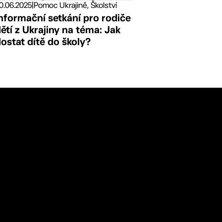
0.06.2025
|
Pomoc Ukrajině, Školství
nformační setkání pro rodiče
ětí z Ukrajiny na téma: Jak
ostat dítě do školy?