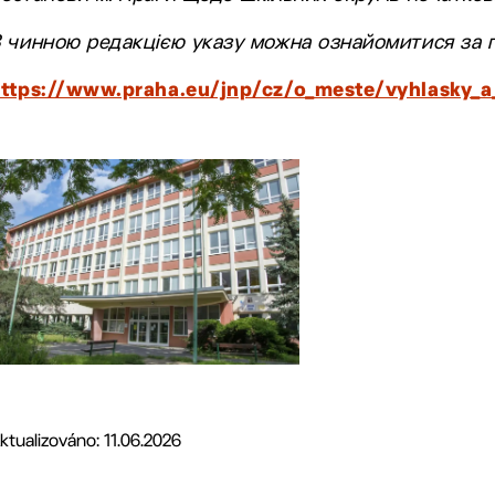
З чинною редакцією указу можна ознайомитися за 
https://www.praha.eu/jnp/cz/o_meste/vyhlasky_a_
ktualizováno: 11.06.2026