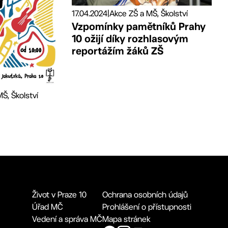
17.04.2024
|
Akce ZŠ a MŠ, Školství
Vzpomínky pamětníků Prahy
10 ožijí díky rozhlasovým
reportážím žáků ZŠ
Š, Školství
Život v Praze 10
Ochrana osobních údajů
Úřad MČ
Prohlášení o přístupnosti
Vedení a správa MČ
Mapa stránek