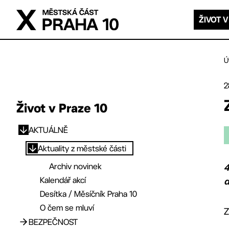
Přejít na hlavní obsah
ŽIVOT V
Ú
2
Život v Praze 10
AKTUÁLNĚ
Přejít na hlavní obsah
Aktuality z městské části
Archiv novinek
4
Kalendář akcí
d
Desítka / Měsíčník Praha 10
O čem se mluví
Z
BEZPEČNOST